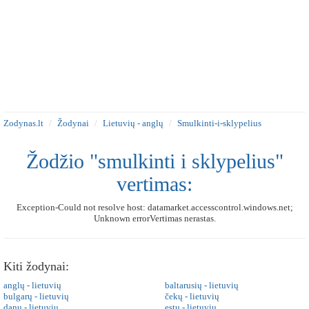
Zodynas.lt
Žodynai
Lietuvių - anglų
Smulkinti-i-sklypelius
Žodžio "smulkinti i sklypelius"
vertimas:
Exception-Could not resolve host: datamarket.accesscontrol.windows.net;
Unknown errorVertimas nerastas.
Kiti žodynai:
anglų - lietuvių
baltarusių - lietuvių
bulgarų - lietuvių
čekų - lietuvių
danų - lietuvių
estų - lietuvių