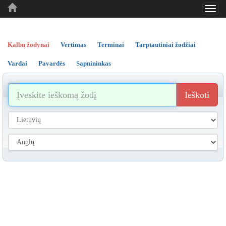
Toggl
..
..
..
navig
Kalbų žodynai
Vertimas
Terminai
Tarptautiniai žodžiai
Vardai
Pavardės
Sapnininkas
Ieškoti