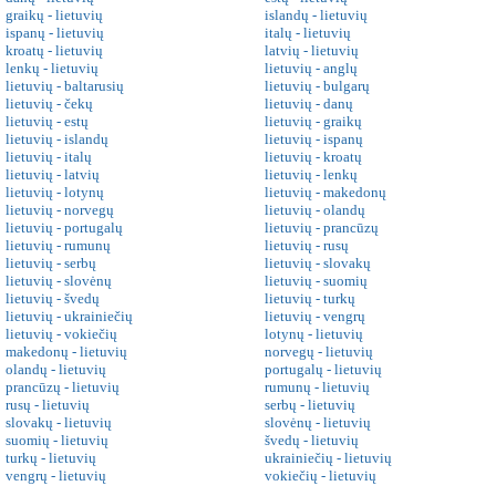
graikų - lietuvių
islandų - lietuvių
ispanų - lietuvių
italų - lietuvių
kroatų - lietuvių
latvių - lietuvių
lenkų - lietuvių
lietuvių - anglų
lietuvių - baltarusių
lietuvių - bulgarų
lietuvių - čekų
lietuvių - danų
lietuvių - estų
lietuvių - graikų
lietuvių - islandų
lietuvių - ispanų
lietuvių - italų
lietuvių - kroatų
lietuvių - latvių
lietuvių - lenkų
lietuvių - lotynų
lietuvių - makedonų
lietuvių - norvegų
lietuvių - olandų
lietuvių - portugalų
lietuvių - prancūzų
lietuvių - rumunų
lietuvių - rusų
lietuvių - serbų
lietuvių - slovakų
lietuvių - slovėnų
lietuvių - suomių
lietuvių - švedų
lietuvių - turkų
lietuvių - ukrainiečių
lietuvių - vengrų
lietuvių - vokiečių
lotynų - lietuvių
makedonų - lietuvių
norvegų - lietuvių
olandų - lietuvių
portugalų - lietuvių
prancūzų - lietuvių
rumunų - lietuvių
rusų - lietuvių
serbų - lietuvių
slovakų - lietuvių
slovėnų - lietuvių
suomių - lietuvių
švedų - lietuvių
turkų - lietuvių
ukrainiečių - lietuvių
vengrų - lietuvių
vokiečių - lietuvių