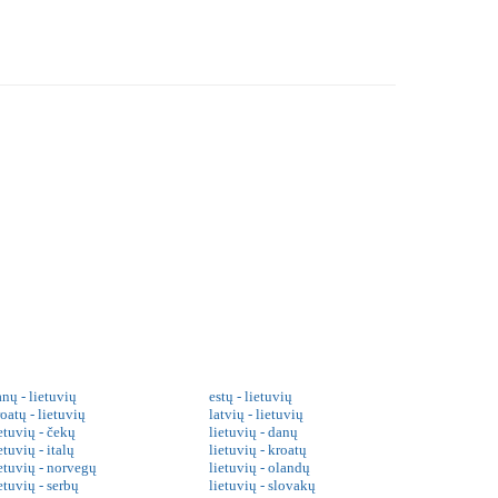
nų - lietuvių
estų - lietuvių
oatų - lietuvių
latvių - lietuvių
etuvių - čekų
lietuvių - danų
etuvių - italų
lietuvių - kroatų
ietuvių - norvegų
lietuvių - olandų
etuvių - serbų
lietuvių - slovakų