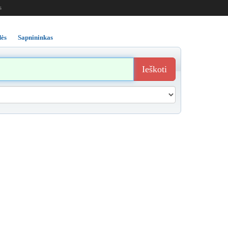
s
ės
Sapnininkas
Ieškoti