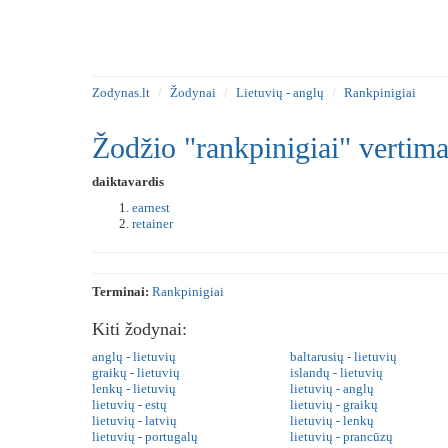
Zodynas.lt
Žodynai
Lietuvių - anglų
Rankpinigiai
Žodžio "rankpinigiai" vertima
daiktavardis
earnest
retainer
Terminai:
Rankpinigiai
Kiti žodynai:
anglų - lietuvių
baltarusių - lietuvių
graikų - lietuvių
islandų - lietuvių
lenkų - lietuvių
lietuvių - anglų
lietuvių - estų
lietuvių - graikų
lietuvių - latvių
lietuvių - lenkų
lietuvių - portugalų
lietuvių - prancūzų