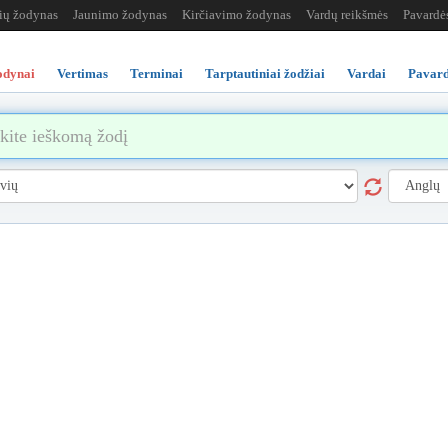
žių žodynas
Jaunimo žodynas
Kirčiavimo žodynas
Vardų reikšmės
Pavardė
odynai
Vertimas
Terminai
Tarptautiniai žodžiai
Vardai
Pavard