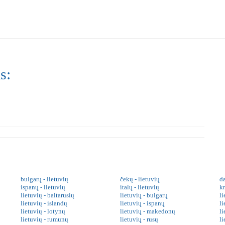
s:
bulgarų - lietuvių
čekų - lietuvių
da
ispanų - lietuvių
italų - lietuvių
kr
lietuvių - baltarusių
lietuvių - bulgarų
li
lietuvių - islandų
lietuvių - ispanų
li
lietuvių - lotynų
lietuvių - makedonų
l
lietuvių - rumunų
lietuvių - rusų
li