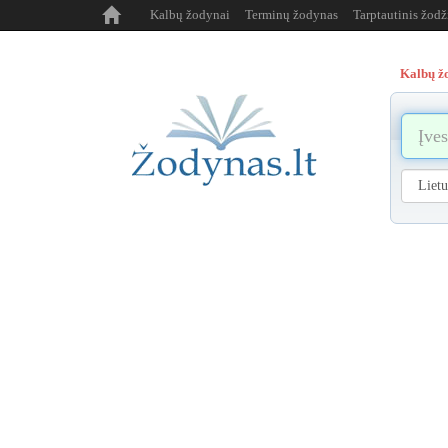
Kalbų žodynai
Terminų žodynas
Tarptautinis žod
Kalbų ž