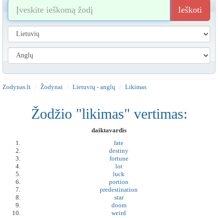
Ieškoti
Zodynas.lt
Žodynai
Lietuvių - anglų
Likimas
Žodžio "likimas" vertimas:
daiktavardis
fate
destiny
fortune
lot
luck
portion
predestination
star
doom
weird