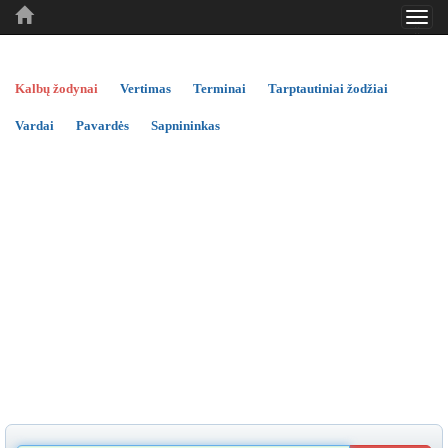
Toggl
..
..
..
navig
Kalbų žodynai
Vertimas
Terminai
Tarptautiniai žodžiai
Vardai
Pavardės
Sapnininkas