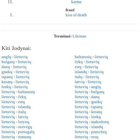
karma
frazė
kiss of death
Terminai:
Likimas
Kiti žodynai:
anglų - lietuvių
baltarusių - lietuvių
bulgarų - lietuvių
čekų - lietuvių
danų - lietuvių
estų - lietuvių
graikų - lietuvių
islandų - lietuvių
ispanų - lietuvių
italų - lietuvių
kroatų - lietuvių
latvių - lietuvių
lenkų - lietuvių
lietuvių - anglų
lietuvių - baltarusių
lietuvių - bulgarų
lietuvių - čekų
lietuvių - danų
lietuvių - estų
lietuvių - graikų
lietuvių - islandų
lietuvių - ispanų
lietuvių - italų
lietuvių - kroatų
lietuvių - latvių
lietuvių - lenkų
lietuvių - lotynų
lietuvių - makedonų
lietuvių - norvegų
lietuvių - olandų
lietuvių - portugalų
lietuvių - prancūzų
lietuvių - rumunų
lietuvių - rusų