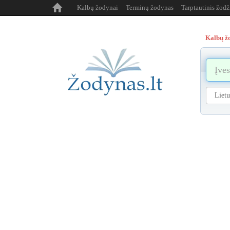
Kalbų žodynai
Terminų žodynas
Tarptautinis žod
Kalbų ž