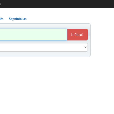
s
ės
Sapnininkas
Ieškoti