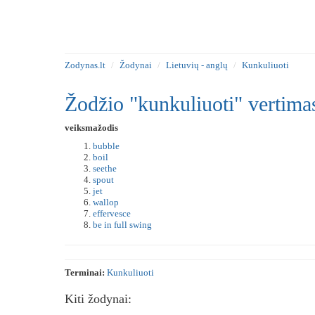
Zodynas.lt
Žodynai
Lietuvių - anglų
Kunkuliuoti
Žodžio "kunkuliuoti" vertima
veiksmažodis
bubble
boil
seethe
spout
jet
wallop
effervesce
be in full swing
Terminai:
Kunkuliuoti
Kiti žodynai: