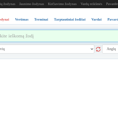
žių žodynas
Jaunimo žodynas
Kirčiavimo žodynas
Vardų reikšmės
Pavardė
odynai
Vertimas
Terminai
Tarptautiniai žodžiai
Vardai
Pavard