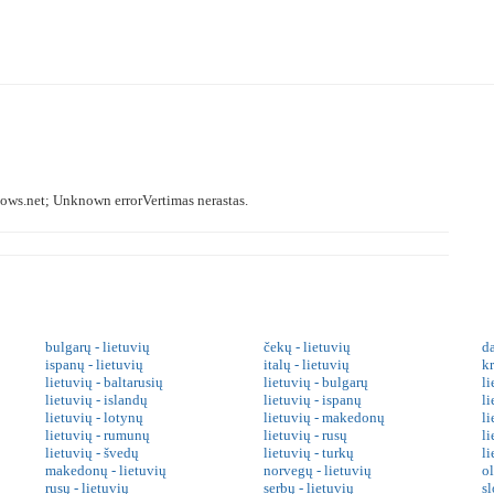
ows.net; Unknown errorVertimas nerastas.
bulgarų - lietuvių
čekų - lietuvių
da
ispanų - lietuvių
italų - lietuvių
kr
lietuvių - baltarusių
lietuvių - bulgarų
li
lietuvių - islandų
lietuvių - ispanų
li
lietuvių - lotynų
lietuvių - makedonų
l
lietuvių - rumunų
lietuvių - rusų
li
lietuvių - švedų
lietuvių - turkų
li
makedonų - lietuvių
norvegų - lietuvių
o
rusų - lietuvių
serbų - lietuvių
sl