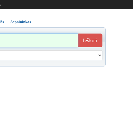
s
ės
Sapnininkas
Ieškoti