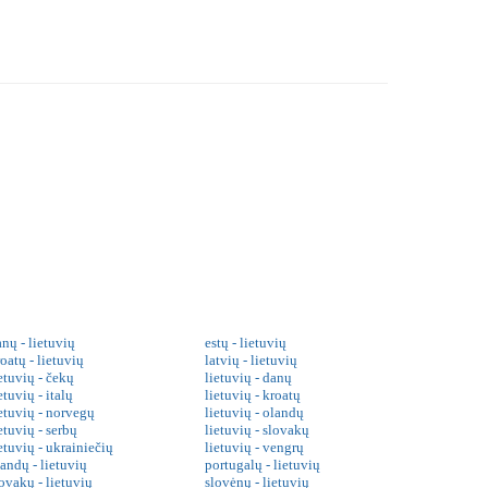
nų - lietuvių
estų - lietuvių
oatų - lietuvių
latvių - lietuvių
etuvių - čekų
lietuvių - danų
etuvių - italų
lietuvių - kroatų
ietuvių - norvegų
lietuvių - olandų
etuvių - serbų
lietuvių - slovakų
etuvių - ukrainiečių
lietuvių - vengrų
landų - lietuvių
portugalų - lietuvių
ovakų - lietuvių
slovėnų - lietuvių