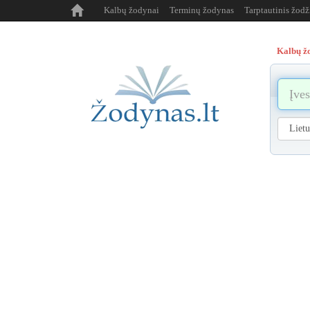
Kalbų žodynai
Terminų žodynas
Tarptautinis žod
Kalbų ž