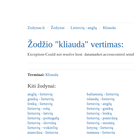
Zodynas.lt
Žodynai
Lietuvių - anglų
Kliauda
Žodžio "kliauda" vertimas:
Exception-Could not resolve host: datamarket.accesscontrol.wind
Terminai:
Kliauda
Kiti žodynai:
anglų - lietuvių
baltarusių - lietuvių
graikų - lietuvių
islandų - lietuvių
lenkų - lietuvių
lietuvių - anglų
lietuvių - estų
lietuvių - graikų
lietuvių - latvių
lietuvių - lenkų
lietuvių - portugalų
lietuvių - prancūzų
lietuvių - slovėnų
lietuvių - suomių
lietuvių - vokiečių
lotynų - lietuvių
prancūzų - lietuvių
rumunų - lietuvių