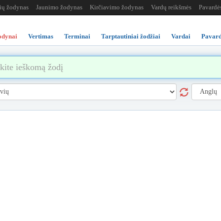
žių žodynas
Jaunimo žodynas
Kirčiavimo žodynas
Vardų reikšmės
Pavardė
odynai
Vertimas
Terminai
Tarptautiniai žodžiai
Vardai
Pavard