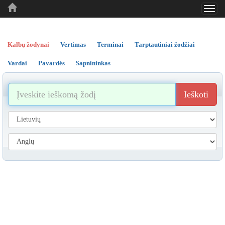
Toggl
..
..
..
navig
Kalbų žodynai
Vertimas
Terminai
Tarptautiniai žodžiai
Vardai
Pavardės
Sapnininkas
Ieškoti