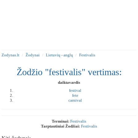
Zodynas.lt
Žodynai
Lietuvių - anglų
Festivalis
Žodžio "festivalis" vertimas:
daiktavardis
festival
fete
carnival
Terminai:
Festivalis
Tarptautiniai Žodžiai:
Festivalis