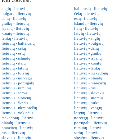
Kiti žodynai:
anglų - lietuvių
baltarusių - lietuvių
bulgarų - lietuvių
čekų - lietuvių
danų - lietuvių
estų - lietuvių
graikų - lietuvių
islandų - lietuvių
ispanų - lietuvių
italų - lietuvių
kroatų - lietuvių
latvių - lietuvių
lenkų - lietuvių
lietuvių - anglų
lietuvių - baltarusių
lietuvių - bulgarų
lietuvių - čekų
lietuvių - danų
lietuvių - estų
lietuvių - graikų
lietuvių - islandų
lietuvių - ispanų
lietuvių - italų
lietuvių - kroatų
lietuvių - latvių
lietuvių - lenkų
lietuvių - lotynų
lietuvių - makedonų
lietuvių - norvegų
lietuvių - olandų
lietuvių - portugalų
lietuvių - prancūzų
lietuvių - rumunų
lietuvių - rusų
lietuvių - serbų
lietuvių - slovakų
lietuvių - slovėnų
lietuvių - suomių
lietuvių - švedų
lietuvių - turkų
lietuvių - ukrainiečių
lietuvių - vengrų
lietuvių - vokiečių
lotynų - lietuvių
makedonų - lietuvių
norvegų - lietuvių
olandų - lietuvių
portugalų - lietuvių
prancūzų - lietuvių
rumunų - lietuvių
rusų - lietuvių
serbų - lietuvių
slovakų - lietuvių
slovėnų - lietuvių