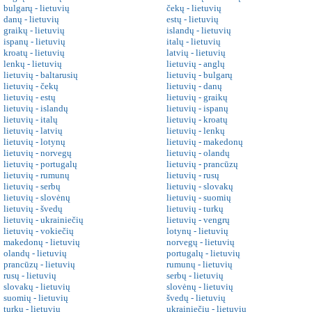
bulgarų - lietuvių
čekų - lietuvių
danų - lietuvių
estų - lietuvių
graikų - lietuvių
islandų - lietuvių
ispanų - lietuvių
italų - lietuvių
kroatų - lietuvių
latvių - lietuvių
lenkų - lietuvių
lietuvių - anglų
lietuvių - baltarusių
lietuvių - bulgarų
lietuvių - čekų
lietuvių - danų
lietuvių - estų
lietuvių - graikų
lietuvių - islandų
lietuvių - ispanų
lietuvių - italų
lietuvių - kroatų
lietuvių - latvių
lietuvių - lenkų
lietuvių - lotynų
lietuvių - makedonų
lietuvių - norvegų
lietuvių - olandų
lietuvių - portugalų
lietuvių - prancūzų
lietuvių - rumunų
lietuvių - rusų
lietuvių - serbų
lietuvių - slovakų
lietuvių - slovėnų
lietuvių - suomių
lietuvių - švedų
lietuvių - turkų
lietuvių - ukrainiečių
lietuvių - vengrų
lietuvių - vokiečių
lotynų - lietuvių
makedonų - lietuvių
norvegų - lietuvių
olandų - lietuvių
portugalų - lietuvių
prancūzų - lietuvių
rumunų - lietuvių
rusų - lietuvių
serbų - lietuvių
slovakų - lietuvių
slovėnų - lietuvių
suomių - lietuvių
švedų - lietuvių
turkų - lietuvių
ukrainiečių - lietuvių