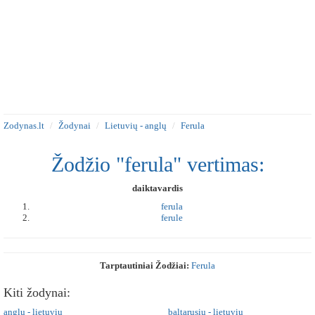
Zodynas.lt
Žodynai
Lietuvių - anglų
Ferula
Žodžio "ferula" vertimas:
daiktavardis
ferula
ferule
Tarptautiniai Žodžiai:
Ferula
Kiti žodynai:
anglų - lietuvių
baltarusių - lietuvių