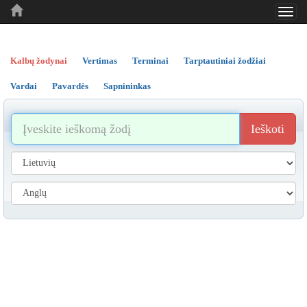
Toggl
..
..
..
navig
Kalbų žodynai
Vertimas
Terminai
Tarptautiniai žodžiai
Vardai
Pavardės
Sapnininkas
Ieškoti