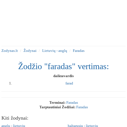
Zodynas.lt
Žodynai
Lietuvių - anglų
Faradas
Žodžio "faradas" vertimas:
daiktavardis
farad
Terminai:
Faradas
Tarptautiniai Žodžiai:
Faradas
Kiti žodynai:
anglų - lietuvių
baltarusių - lietuvių