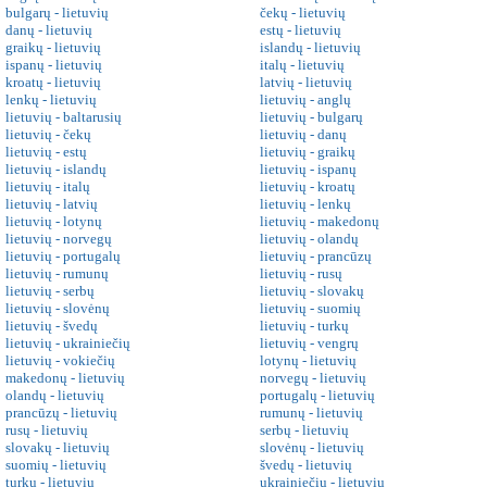
bulgarų - lietuvių
čekų - lietuvių
danų - lietuvių
estų - lietuvių
graikų - lietuvių
islandų - lietuvių
ispanų - lietuvių
italų - lietuvių
kroatų - lietuvių
latvių - lietuvių
lenkų - lietuvių
lietuvių - anglų
lietuvių - baltarusių
lietuvių - bulgarų
lietuvių - čekų
lietuvių - danų
lietuvių - estų
lietuvių - graikų
lietuvių - islandų
lietuvių - ispanų
lietuvių - italų
lietuvių - kroatų
lietuvių - latvių
lietuvių - lenkų
lietuvių - lotynų
lietuvių - makedonų
lietuvių - norvegų
lietuvių - olandų
lietuvių - portugalų
lietuvių - prancūzų
lietuvių - rumunų
lietuvių - rusų
lietuvių - serbų
lietuvių - slovakų
lietuvių - slovėnų
lietuvių - suomių
lietuvių - švedų
lietuvių - turkų
lietuvių - ukrainiečių
lietuvių - vengrų
lietuvių - vokiečių
lotynų - lietuvių
makedonų - lietuvių
norvegų - lietuvių
olandų - lietuvių
portugalų - lietuvių
prancūzų - lietuvių
rumunų - lietuvių
rusų - lietuvių
serbų - lietuvių
slovakų - lietuvių
slovėnų - lietuvių
suomių - lietuvių
švedų - lietuvių
turkų - lietuvių
ukrainiečių - lietuvių