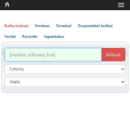
Toggl
..
..
..
navig
Kalbų žodynai
Vertimas
Terminai
Tarptautiniai žodžiai
Vardai
Pavardės
Sapnininkas
Ieškoti