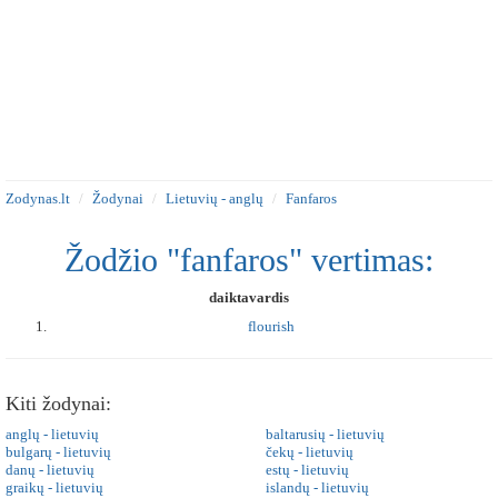
Zodynas.lt
Žodynai
Lietuvių - anglų
Fanfaros
Žodžio "fanfaros" vertimas:
daiktavardis
flourish
Kiti žodynai:
anglų - lietuvių
baltarusių - lietuvių
bulgarų - lietuvių
čekų - lietuvių
danų - lietuvių
estų - lietuvių
graikų - lietuvių
islandų - lietuvių