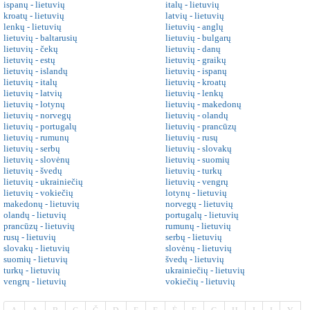
ispanų - lietuvių
italų - lietuvių
kroatų - lietuvių
latvių - lietuvių
lenkų - lietuvių
lietuvių - anglų
lietuvių - baltarusių
lietuvių - bulgarų
lietuvių - čekų
lietuvių - danų
lietuvių - estų
lietuvių - graikų
lietuvių - islandų
lietuvių - ispanų
lietuvių - italų
lietuvių - kroatų
lietuvių - latvių
lietuvių - lenkų
lietuvių - lotynų
lietuvių - makedonų
lietuvių - norvegų
lietuvių - olandų
lietuvių - portugalų
lietuvių - prancūzų
lietuvių - rumunų
lietuvių - rusų
lietuvių - serbų
lietuvių - slovakų
lietuvių - slovėnų
lietuvių - suomių
lietuvių - švedų
lietuvių - turkų
lietuvių - ukrainiečių
lietuvių - vengrų
lietuvių - vokiečių
lotynų - lietuvių
makedonų - lietuvių
norvegų - lietuvių
olandų - lietuvių
portugalų - lietuvių
prancūzų - lietuvių
rumunų - lietuvių
rusų - lietuvių
serbų - lietuvių
slovakų - lietuvių
slovėnų - lietuvių
suomių - lietuvių
švedų - lietuvių
turkų - lietuvių
ukrainiečių - lietuvių
vengrų - lietuvių
vokiečių - lietuvių