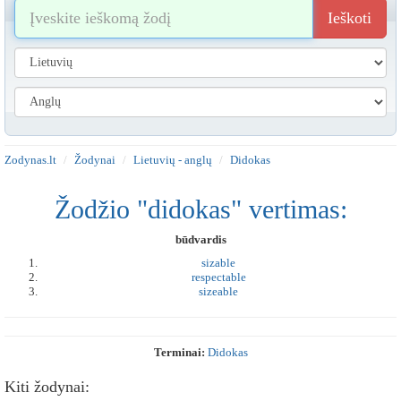
Ieškoti
Zodynas.lt
Žodynai
Lietuvių - anglų
Didokas
Žodžio "didokas" vertimas:
būdvardis
sizable
respectable
sizeable
Terminai:
Didokas
Kiti žodynai: