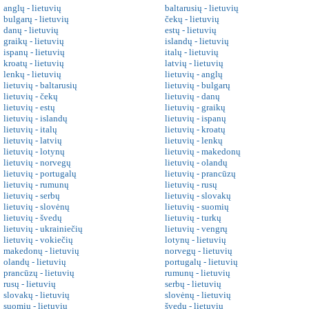
anglų - lietuvių
baltarusių - lietuvių
bulgarų - lietuvių
čekų - lietuvių
danų - lietuvių
estų - lietuvių
graikų - lietuvių
islandų - lietuvių
ispanų - lietuvių
italų - lietuvių
kroatų - lietuvių
latvių - lietuvių
lenkų - lietuvių
lietuvių - anglų
lietuvių - baltarusių
lietuvių - bulgarų
lietuvių - čekų
lietuvių - danų
lietuvių - estų
lietuvių - graikų
lietuvių - islandų
lietuvių - ispanų
lietuvių - italų
lietuvių - kroatų
lietuvių - latvių
lietuvių - lenkų
lietuvių - lotynų
lietuvių - makedonų
lietuvių - norvegų
lietuvių - olandų
lietuvių - portugalų
lietuvių - prancūzų
lietuvių - rumunų
lietuvių - rusų
lietuvių - serbų
lietuvių - slovakų
lietuvių - slovėnų
lietuvių - suomių
lietuvių - švedų
lietuvių - turkų
lietuvių - ukrainiečių
lietuvių - vengrų
lietuvių - vokiečių
lotynų - lietuvių
makedonų - lietuvių
norvegų - lietuvių
olandų - lietuvių
portugalų - lietuvių
prancūzų - lietuvių
rumunų - lietuvių
rusų - lietuvių
serbų - lietuvių
slovakų - lietuvių
slovėnų - lietuvių
suomių - lietuvių
švedų - lietuvių