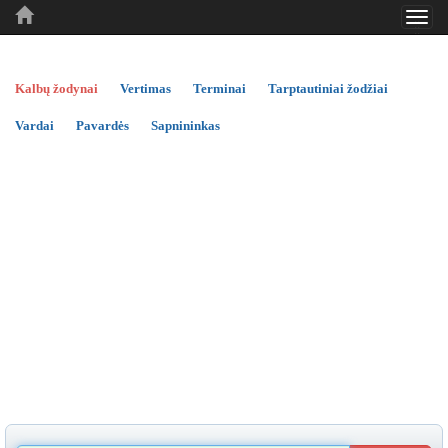
Toggl
..
..
..
navig
Kalbų žodynai
Vertimas
Terminai
Tarptautiniai žodžiai
Vardai
Pavardės
Sapnininkas