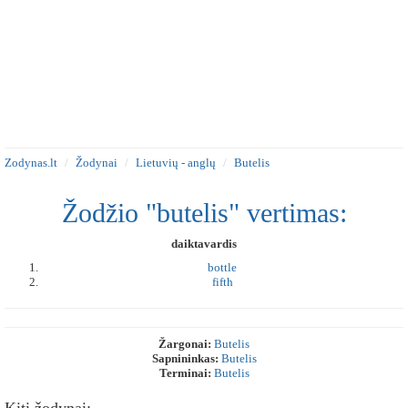
Zodynas.lt
Žodynai
Lietuvių - anglų
Butelis
Žodžio "butelis" vertimas:
daiktavardis
bottle
fifth
Žargonai:
Butelis
Sapnininkas:
Butelis
Terminai:
Butelis