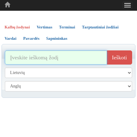
Toggl
..
..
..
navig
Kalbų žodynai
Vertimas
Terminai
Tarptautiniai žodžiai
Vardai
Pavardės
Sapnininkas
Ieškoti