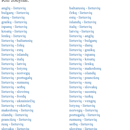
Kiti žodynai:
anglų - lietuvių
baltarusių - lietuvių
bulgarų - lietuvių
čekų - lietuvių
danų - lietuvių
estų - lietuvių
graikų - lietuvių
islandų - lietuvių
ispanų - lietuvių
italų - lietuvių
kroatų - lietuvių
latvių - lietuvių
lenkų - lietuvių
lietuvių - anglų
lietuvių - baltarusių
lietuvių - bulgarų
lietuvių - čekų
lietuvių - danų
lietuvių - estų
lietuvių - graikų
lietuvių - islandų
lietuvių - ispanų
lietuvių - italų
lietuvių - kroatų
lietuvių - latvių
lietuvių - lenkų
lietuvių - lotynų
lietuvių - makedonų
lietuvių - norvegų
lietuvių - olandų
lietuvių - portugalų
lietuvių - prancūzų
lietuvių - rumunų
lietuvių - rusų
lietuvių - serbų
lietuvių - slovakų
lietuvių - slovėnų
lietuvių - suomių
lietuvių - švedų
lietuvių - turkų
lietuvių - ukrainiečių
lietuvių - vengrų
lietuvių - vokiečių
lotynų - lietuvių
makedonų - lietuvių
norvegų - lietuvių
olandų - lietuvių
portugalų - lietuvių
prancūzų - lietuvių
rumunų - lietuvių
rusų - lietuvių
serbų - lietuvių
slovakų - lietuvių
slovėnų - lietuvių