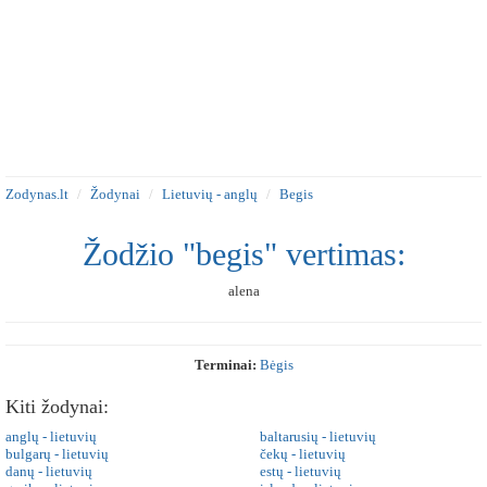
Zodynas.lt
Žodynai
Lietuvių - anglų
Begis
Žodžio "begis" vertimas:
alena
Terminai:
Bėgis
Kiti žodynai:
anglų - lietuvių
baltarusių - lietuvių
bulgarų - lietuvių
čekų - lietuvių
danų - lietuvių
estų - lietuvių