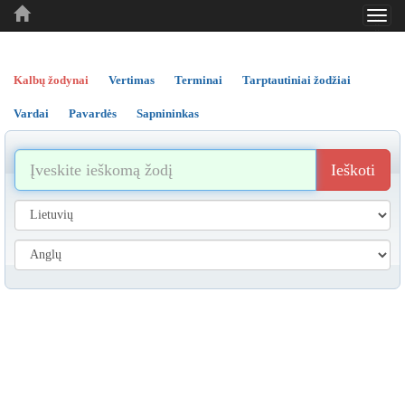
Toggl
..
..
..
navig
Kalbų žodynai
Vertimas
Terminai
Tarptautiniai žodžiai
Vardai
Pavardės
Sapnininkas
Ieškoti