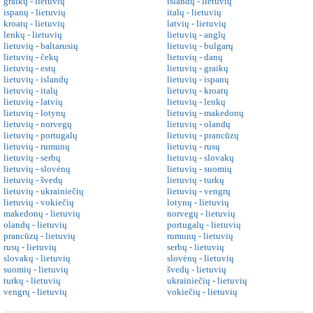
graikų - lietuvių
islandų - lietuvių
ispanų - lietuvių
italų - lietuvių
kroatų - lietuvių
latvių - lietuvių
lenkų - lietuvių
lietuvių - anglų
lietuvių - baltarusių
lietuvių - bulgarų
lietuvių - čekų
lietuvių - danų
lietuvių - estų
lietuvių - graikų
lietuvių - islandų
lietuvių - ispanų
lietuvių - italų
lietuvių - kroatų
lietuvių - latvių
lietuvių - lenkų
lietuvių - lotynų
lietuvių - makedonų
lietuvių - norvegų
lietuvių - olandų
lietuvių - portugalų
lietuvių - prancūzų
lietuvių - rumunų
lietuvių - rusų
lietuvių - serbų
lietuvių - slovakų
lietuvių - slovėnų
lietuvių - suomių
lietuvių - švedų
lietuvių - turkų
lietuvių - ukrainiečių
lietuvių - vengrų
lietuvių - vokiečių
lotynų - lietuvių
makedonų - lietuvių
norvegų - lietuvių
olandų - lietuvių
portugalų - lietuvių
prancūzų - lietuvių
rumunų - lietuvių
rusų - lietuvių
serbų - lietuvių
slovakų - lietuvių
slovėnų - lietuvių
suomių - lietuvių
švedų - lietuvių
turkų - lietuvių
ukrainiečių - lietuvių
vengrų - lietuvių
vokiečių - lietuvių