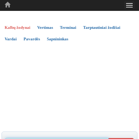
Toggl
..
..
..
navig
Kalbų žodynai
Vertimas
Terminai
Tarptautiniai žodžiai
Vardai
Pavardės
Sapnininkas