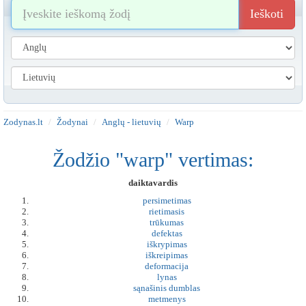
Ieškoti
Zodynas.lt
Žodynai
Anglų - lietuvių
Warp
Žodžio "warp" vertimas:
daiktavardis
persimetimas
rietimasis
trūkumas
defektas
iškrypimas
iškreipimas
deformacija
lynas
sąnašinis dumblas
metmenys