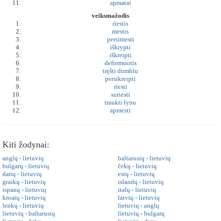
apmatai
veiksmažodis
riestis
mestis
persimesti
iškrypti
iškreipti
deformuotis
tręšti dumblu
persikreipti
riesti
suriesti
traukti lynu
apmesti
Kiti žodynai:
anglų - lietuvių
baltarusių - lietuvių
bulgarų - lietuvių
čekų - lietuvių
danų - lietuvių
estų - lietuvių
graikų - lietuvių
islandų - lietuvių
ispanų - lietuvių
italų - lietuvių
kroatų - lietuvių
latvių - lietuvių
lenkų - lietuvių
lietuvių - anglų
lietuvių - baltarusių
lietuvių - bulgarų