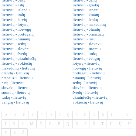
lietuvių - čekų
lietuvių - danų
lietuvių - estų
lietuvių - graikų
lietuvių - islandų
lietuvių - ispanų
lietuvių - italų
lietuvių - kroatų
lietuvių - latvių
lietuvių - lenkų
lietuvių - lotynų
lietuvių - makedonų
lietuvių - norvegų
lietuvių - olandų
lietuvių - portugalų
lietuvių - prancūzų
lietuvių - rumunų
lietuvių - rusų
lietuvių - serbų
lietuvių - slovakų
lietuvių - slovėnų
lietuvių - suomių
lietuvių - švedų
lietuvių - turkų
lietuvių - ukrainiečių
lietuvių - vengrų
lietuvių - vokiečių
lotynų - lietuvių
makedonų - lietuvių
norvegų - lietuvių
olandų - lietuvių
portugalų - lietuvių
prancūzų - lietuvių
rumunų - lietuvių
rusų - lietuvių
serbų - lietuvių
slovakų - lietuvių
slovėnų - lietuvių
suomių - lietuvių
švedų - lietuvių
turkų - lietuvių
ukrainiečių - lietuvių
vengrų - lietuvių
vokiečių - lietuvių
A
Ą
B
C
Č
D
E
Ę
Ė
F
G
H
I
Į
Y
J
K
L
M
N
O
P
Q
R
S
Š
T
U
Ų
Ū
V
Z
Ž