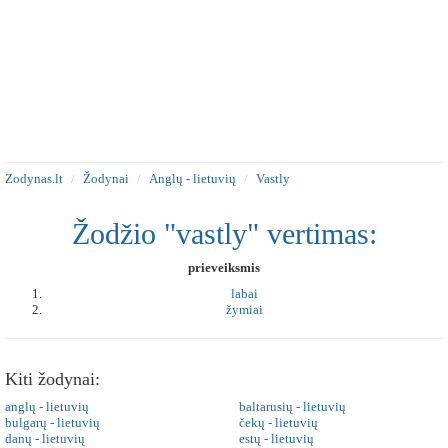
Zodynas.lt
Žodynai
Anglų - lietuvių
Vastly
Žodžio "vastly" vertimas:
prieveiksmis
labai
žymiai
Kiti žodynai:
anglų - lietuvių
baltarusių - lietuvių
bulgarų - lietuvių
čekų - lietuvių
danų - lietuvių
estų - lietuvių