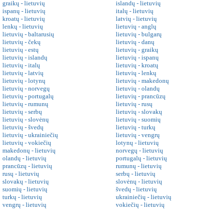
graikų - lietuvių
islandų - lietuvių
ispanų - lietuvių
italų - lietuvių
kroatų - lietuvių
latvių - lietuvių
lenkų - lietuvių
lietuvių - anglų
lietuvių - baltarusių
lietuvių - bulgarų
lietuvių - čekų
lietuvių - danų
lietuvių - estų
lietuvių - graikų
lietuvių - islandų
lietuvių - ispanų
lietuvių - italų
lietuvių - kroatų
lietuvių - latvių
lietuvių - lenkų
lietuvių - lotynų
lietuvių - makedonų
lietuvių - norvegų
lietuvių - olandų
lietuvių - portugalų
lietuvių - prancūzų
lietuvių - rumunų
lietuvių - rusų
lietuvių - serbų
lietuvių - slovakų
lietuvių - slovėnų
lietuvių - suomių
lietuvių - švedų
lietuvių - turkų
lietuvių - ukrainiečių
lietuvių - vengrų
lietuvių - vokiečių
lotynų - lietuvių
makedonų - lietuvių
norvegų - lietuvių
olandų - lietuvių
portugalų - lietuvių
prancūzų - lietuvių
rumunų - lietuvių
rusų - lietuvių
serbų - lietuvių
slovakų - lietuvių
slovėnų - lietuvių
suomių - lietuvių
švedų - lietuvių
turkų - lietuvių
ukrainiečių - lietuvių
vengrų - lietuvių
vokiečių - lietuvių