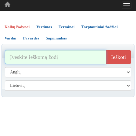
Toggl
..
..
..
navig
Kalbų žodynai
Vertimas
Terminai
Tarptautiniai žodžiai
Vardai
Pavardės
Sapnininkas
Ieškoti