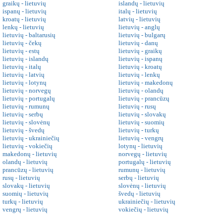
graikų - lietuvių
islandų - lietuvių
ispanų - lietuvių
italų - lietuvių
kroatų - lietuvių
latvių - lietuvių
lenkų - lietuvių
lietuvių - anglų
lietuvių - baltarusių
lietuvių - bulgarų
lietuvių - čekų
lietuvių - danų
lietuvių - estų
lietuvių - graikų
lietuvių - islandų
lietuvių - ispanų
lietuvių - italų
lietuvių - kroatų
lietuvių - latvių
lietuvių - lenkų
lietuvių - lotynų
lietuvių - makedonų
lietuvių - norvegų
lietuvių - olandų
lietuvių - portugalų
lietuvių - prancūzų
lietuvių - rumunų
lietuvių - rusų
lietuvių - serbų
lietuvių - slovakų
lietuvių - slovėnų
lietuvių - suomių
lietuvių - švedų
lietuvių - turkų
lietuvių - ukrainiečių
lietuvių - vengrų
lietuvių - vokiečių
lotynų - lietuvių
makedonų - lietuvių
norvegų - lietuvių
olandų - lietuvių
portugalų - lietuvių
prancūzų - lietuvių
rumunų - lietuvių
rusų - lietuvių
serbų - lietuvių
slovakų - lietuvių
slovėnų - lietuvių
suomių - lietuvių
švedų - lietuvių
turkų - lietuvių
ukrainiečių - lietuvių
vengrų - lietuvių
vokiečių - lietuvių