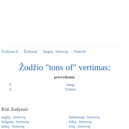
Zodynas.lt
Žodynai
Anglų - lietuvių
Tons-of
Žodžio "tons of" vertimas:
prieveiksmis
daug
žymiai
Kiti žodynai:
anglų - lietuvių
baltarusių - lietuvių
bulgarų - lietuvių
čekų - lietuvių
danų - lietuvių
estų - lietuvių