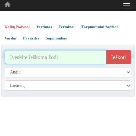
Toggl
..
..
..
navig
Kalbų žodynai
Vertimas
Terminai
Tarptautiniai žodžiai
Vardai
Pavardės
Sapnininkas
Ieškoti