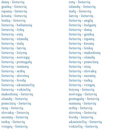
danų - lietuvių
estų - lietuvių
graikų - lietuvių
islandų - lietuvių
ispanų - lietuvių
italų - lietuvių
kroatų - lietuvių
latvių - lietuvių
lenkų - lietuvių
lietuvių - anglų
lietuvių - baltarusių
lietuvių - bulgarų
lietuvių - čekų
lietuvių - danų
lietuvių - estų
lietuvių - graikų
lietuvių - islandų
lietuvių - ispanų
lietuvių - italų
lietuvių - kroatų
lietuvių - latvių
lietuvių - lenkų
lietuvių - lotynų
lietuvių - makedonų
lietuvių - norvegų
lietuvių - olandų
lietuvių - portugalų
lietuvių - prancūzų
lietuvių - rumunų
lietuvių - rusų
lietuvių - serbų
lietuvių - slovakų
lietuvių - slovėnų
lietuvių - suomių
lietuvių - švedų
lietuvių - turkų
lietuvių - ukrainiečių
lietuvių - vengrų
lietuvių - vokiečių
lotynų - lietuvių
makedonų - lietuvių
norvegų - lietuvių
olandų - lietuvių
portugalų - lietuvių
prancūzų - lietuvių
rumunų - lietuvių
rusų - lietuvių
serbų - lietuvių
slovakų - lietuvių
slovėnų - lietuvių
suomių - lietuvių
švedų - lietuvių
turkų - lietuvių
ukrainiečių - lietuvių
vengrų - lietuvių
vokiečių - lietuvių