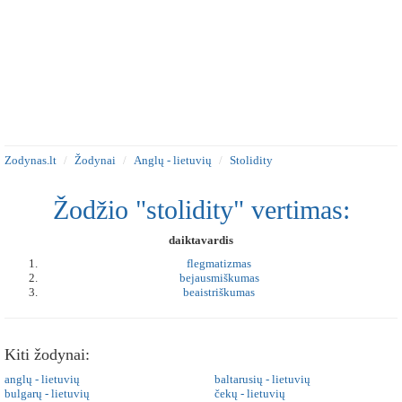
Zodynas.lt
Žodynai
Anglų - lietuvių
Stolidity
Žodžio "stolidity" vertimas:
daiktavardis
flegmatizmas
bejausmiškumas
beaistriškumas
Kiti žodynai:
anglų - lietuvių
baltarusių - lietuvių
bulgarų - lietuvių
čekų - lietuvių