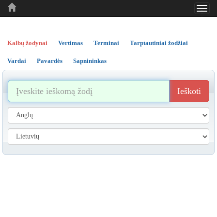
Toggl
..
..
..
navig
Kalbų žodynai
Vertimas
Terminai
Tarptautiniai žodžiai
Vardai
Pavardės
Sapnininkas
Ieškoti