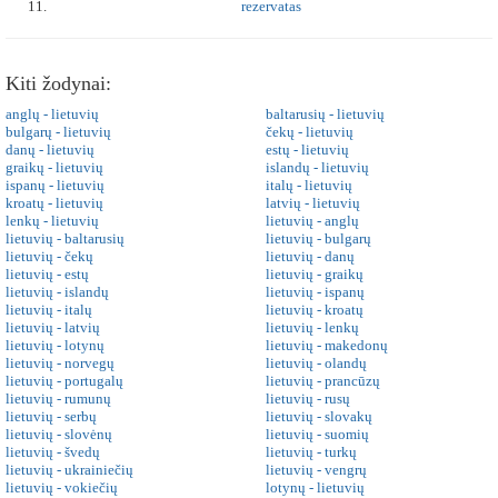
rezervatas
Kiti žodynai:
anglų - lietuvių
baltarusių - lietuvių
bulgarų - lietuvių
čekų - lietuvių
danų - lietuvių
estų - lietuvių
graikų - lietuvių
islandų - lietuvių
ispanų - lietuvių
italų - lietuvių
kroatų - lietuvių
latvių - lietuvių
lenkų - lietuvių
lietuvių - anglų
lietuvių - baltarusių
lietuvių - bulgarų
lietuvių - čekų
lietuvių - danų
lietuvių - estų
lietuvių - graikų
lietuvių - islandų
lietuvių - ispanų
lietuvių - italų
lietuvių - kroatų
lietuvių - latvių
lietuvių - lenkų
lietuvių - lotynų
lietuvių - makedonų
lietuvių - norvegų
lietuvių - olandų
lietuvių - portugalų
lietuvių - prancūzų
lietuvių - rumunų
lietuvių - rusų
lietuvių - serbų
lietuvių - slovakų
lietuvių - slovėnų
lietuvių - suomių
lietuvių - švedų
lietuvių - turkų
lietuvių - ukrainiečių
lietuvių - vengrų
lietuvių - vokiečių
lotynų - lietuvių