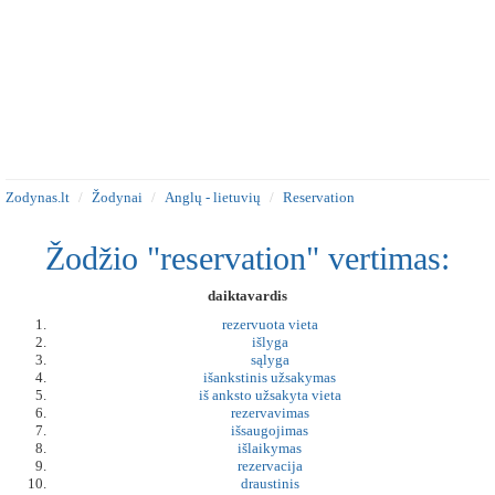
Zodynas.lt
Žodynai
Anglų - lietuvių
Reservation
Žodžio "reservation" vertimas:
daiktavardis
rezervuota vieta
išlyga
sąlyga
išankstinis užsakymas
iš anksto užsakyta vieta
rezervavimas
išsaugojimas
išlaikymas
rezervacija
draustinis