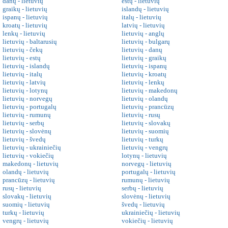
danų - lietuvių
estų - lietuvių
graikų - lietuvių
islandų - lietuvių
ispanų - lietuvių
italų - lietuvių
kroatų - lietuvių
latvių - lietuvių
lenkų - lietuvių
lietuvių - anglų
lietuvių - baltarusių
lietuvių - bulgarų
lietuvių - čekų
lietuvių - danų
lietuvių - estų
lietuvių - graikų
lietuvių - islandų
lietuvių - ispanų
lietuvių - italų
lietuvių - kroatų
lietuvių - latvių
lietuvių - lenkų
lietuvių - lotynų
lietuvių - makedonų
lietuvių - norvegų
lietuvių - olandų
lietuvių - portugalų
lietuvių - prancūzų
lietuvių - rumunų
lietuvių - rusų
lietuvių - serbų
lietuvių - slovakų
lietuvių - slovėnų
lietuvių - suomių
lietuvių - švedų
lietuvių - turkų
lietuvių - ukrainiečių
lietuvių - vengrų
lietuvių - vokiečių
lotynų - lietuvių
makedonų - lietuvių
norvegų - lietuvių
olandų - lietuvių
portugalų - lietuvių
prancūzų - lietuvių
rumunų - lietuvių
rusų - lietuvių
serbų - lietuvių
slovakų - lietuvių
slovėnų - lietuvių
suomių - lietuvių
švedų - lietuvių
turkų - lietuvių
ukrainiečių - lietuvių
vengrų - lietuvių
vokiečių - lietuvių