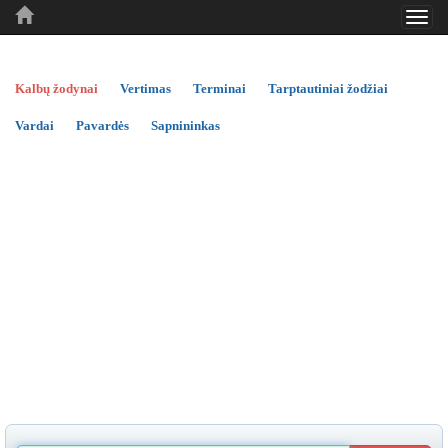
Toggl
..
..
..
navig
Kalbų žodynai
Vertimas
Terminai
Tarptautiniai žodžiai
Vardai
Pavardės
Sapnininkas