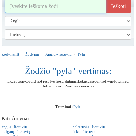
Ieškoti
Zodynas.lt
Žodynai
Anglų - lietuvių
Pyla
Žodžio "pyla" vertimas:
Exception-Could not resolve host: datamarket.accesscontrol.windows.net;
Unknown errorVertimas nerastas.
Terminai:
Pyla
Kiti žodynai:
anglų - lietuvių
baltarusių - lietuvių
bulgarų - lietuvių
čekų - lietuvių