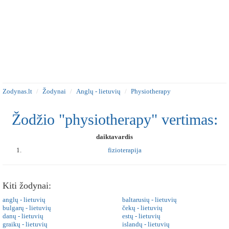
Zodynas.lt
Žodynai
Anglų - lietuvių
Physiotherapy
Žodžio "physiotherapy" vertimas:
daiktavardis
fizioterapija
Kiti žodynai:
anglų - lietuvių
baltarusių - lietuvių
bulgarų - lietuvių
čekų - lietuvių
danų - lietuvių
estų - lietuvių
graikų - lietuvių
islandų - lietuvių