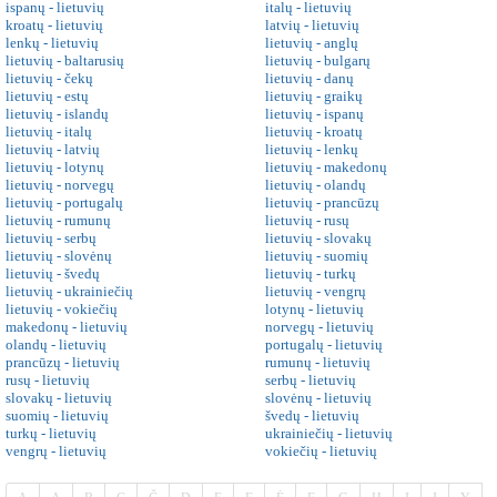
ispanų - lietuvių
italų - lietuvių
kroatų - lietuvių
latvių - lietuvių
lenkų - lietuvių
lietuvių - anglų
lietuvių - baltarusių
lietuvių - bulgarų
lietuvių - čekų
lietuvių - danų
lietuvių - estų
lietuvių - graikų
lietuvių - islandų
lietuvių - ispanų
lietuvių - italų
lietuvių - kroatų
lietuvių - latvių
lietuvių - lenkų
lietuvių - lotynų
lietuvių - makedonų
lietuvių - norvegų
lietuvių - olandų
lietuvių - portugalų
lietuvių - prancūzų
lietuvių - rumunų
lietuvių - rusų
lietuvių - serbų
lietuvių - slovakų
lietuvių - slovėnų
lietuvių - suomių
lietuvių - švedų
lietuvių - turkų
lietuvių - ukrainiečių
lietuvių - vengrų
lietuvių - vokiečių
lotynų - lietuvių
makedonų - lietuvių
norvegų - lietuvių
olandų - lietuvių
portugalų - lietuvių
prancūzų - lietuvių
rumunų - lietuvių
rusų - lietuvių
serbų - lietuvių
slovakų - lietuvių
slovėnų - lietuvių
suomių - lietuvių
švedų - lietuvių
turkų - lietuvių
ukrainiečių - lietuvių
vengrų - lietuvių
vokiečių - lietuvių