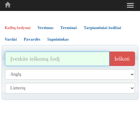
Toggl
..
..
..
navig
Kalbų žodynai
Vertimas
Terminai
Tarptautiniai žodžiai
Vardai
Pavardės
Sapnininkas
Ieškoti