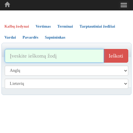
Toggl
..
..
..
navig
Kalbų žodynai
Vertimas
Terminai
Tarptautiniai žodžiai
Vardai
Pavardės
Sapnininkas
Ieškoti