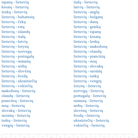
ispanų - lietuvių
italų - lietuvių
kroatų - lietuvių
latvių - lietuvių
lenkų - lietuvių
lietuvių - anglų
lietuvių - baltarusių
lietuvių - bulgarų
lietuvių - čekų
lietuvių - danų
lietuvių - estų
lietuvių - graikų
lietuvių - islandų
lietuvių - ispanų
lietuvių - italų
lietuvių - kroatų
lietuvių - latvių
lietuvių - lenkų
lietuvių - lotynų
lietuvių - makedonų
lietuvių - norvegų
lietuvių - olandų
lietuvių - portugalų
lietuvių - prancūzų
lietuvių - rumunų
lietuvių - rusų
lietuvių - serbų
lietuvių - slovakų
lietuvių - slovėnų
lietuvių - suomių
lietuvių - švedų
lietuvių - turkų
lietuvių - ukrainiečių
lietuvių - vengrų
lietuvių - vokiečių
lotynų - lietuvių
makedonų - lietuvių
norvegų - lietuvių
olandų - lietuvių
portugalų - lietuvių
prancūzų - lietuvių
rumunų - lietuvių
rusų - lietuvių
serbų - lietuvių
slovakų - lietuvių
slovėnų - lietuvių
suomių - lietuvių
švedų - lietuvių
turkų - lietuvių
ukrainiečių - lietuvių
vengrų - lietuvių
vokiečių - lietuvių