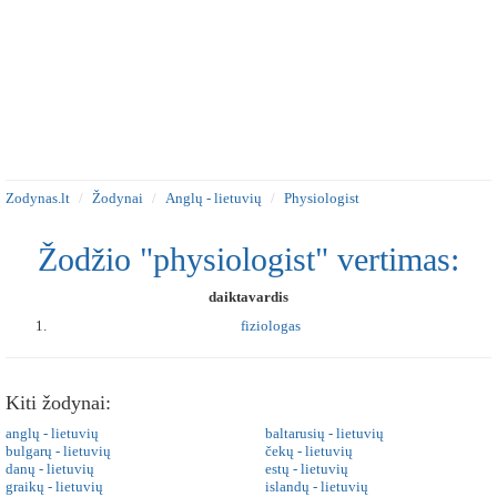
Zodynas.lt
Žodynai
Anglų - lietuvių
Physiologist
Žodžio "physiologist" vertimas:
daiktavardis
fiziologas
Kiti žodynai:
anglų - lietuvių
baltarusių - lietuvių
bulgarų - lietuvių
čekų - lietuvių
danų - lietuvių
estų - lietuvių
graikų - lietuvių
islandų - lietuvių