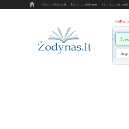
Kalbų žodynai
Terminų žodynas
Tarptautinis žod
Kalbų ž