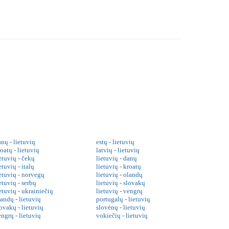
nų - lietuvių
estų - lietuvių
oatų - lietuvių
latvių - lietuvių
etuvių - čekų
lietuvių - danų
etuvių - italų
lietuvių - kroatų
ietuvių - norvegų
lietuvių - olandų
etuvių - serbų
lietuvių - slovakų
etuvių - ukrainiečių
lietuvių - vengrų
landų - lietuvių
portugalų - lietuvių
ovakų - lietuvių
slovėnų - lietuvių
engrų - lietuvių
vokiečių - lietuvių