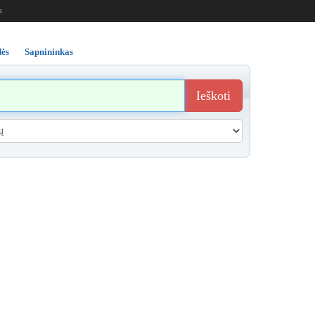
s
ės
Sapnininkas
Ieškoti