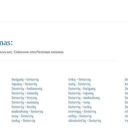
mas:
ows.net; Unknown errorVertimas nerastas.
bulgarų - lietuvių
čekų - lietuvių
da
ispanų - lietuvių
italų - lietuvių
kr
lietuvių - baltarusių
lietuvių - bulgarų
li
lietuvių - islandų
lietuvių - ispanų
li
lietuvių - lotynų
lietuvių - makedonų
l
lietuvių - rumunų
lietuvių - rusų
li
lietuvių - švedų
lietuvių - turkų
li
makedonų - lietuvių
norvegų - lietuvių
o
rusų - lietuvių
serbų - lietuvių
sl
turkų - lietuvių
ukrainiečių - lietuvių
v