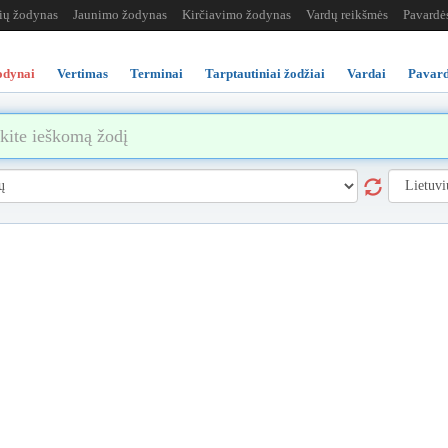
žių žodynas
Jaunimo žodynas
Kirčiavimo žodynas
Vardų reikšmės
Pavardė
odynai
Vertimas
Terminai
Tarptautiniai žodžiai
Vardai
Pavard