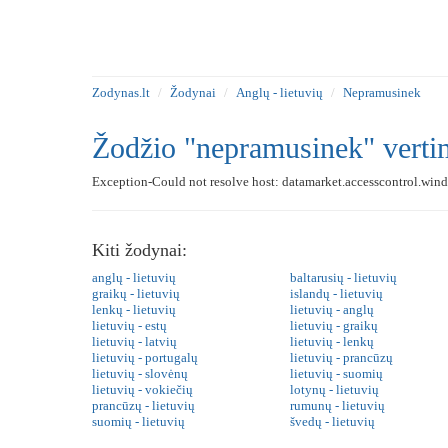
Zodynas.lt
Žodynai
Anglų - lietuvių
Nepramusinek
Žodžio "nepramusinek" verti
Exception-Could not resolve host: datamarket.accesscontrol.wind
Kiti žodynai:
anglų - lietuvių
baltarusių - lietuvių
graikų - lietuvių
islandų - lietuvių
lenkų - lietuvių
lietuvių - anglų
lietuvių - estų
lietuvių - graikų
lietuvių - latvių
lietuvių - lenkų
lietuvių - portugalų
lietuvių - prancūzų
lietuvių - slovėnų
lietuvių - suomių
lietuvių - vokiečių
lotynų - lietuvių
prancūzų - lietuvių
rumunų - lietuvių
suomių - lietuvių
švedų - lietuvių