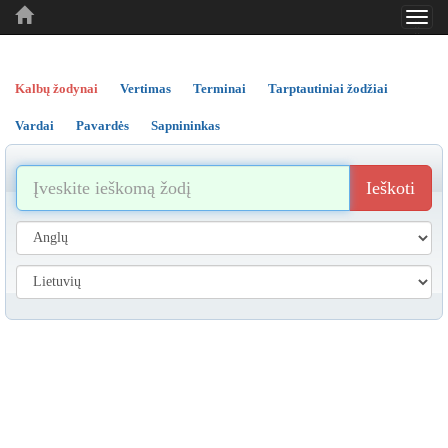
Toggl
..
..
..
navig
Kalbų žodynai
Vertimas
Terminai
Tarptautiniai žodžiai
Vardai
Pavardės
Sapnininkas
Ieškoti