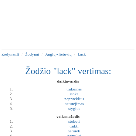
Zodynas.lt
Žodynai
Anglų - lietuvių
Lack
Žodžio "lack" vertimas:
daiktavardis
trūkumas
stoka
nepriteklius
neturėjimas
stygius
veiksmažodis
stokoti
trūkti
neturėti
pritrūkti