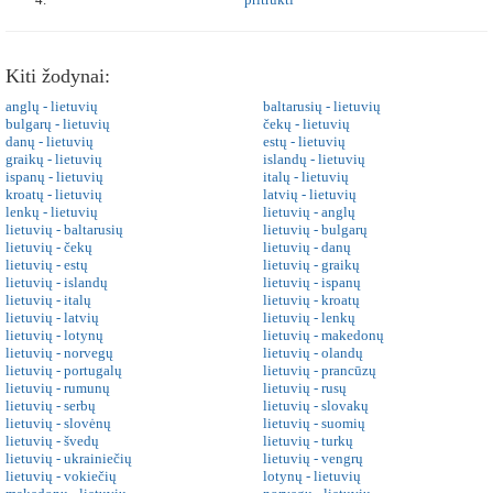
Kiti žodynai:
anglų - lietuvių
baltarusių - lietuvių
bulgarų - lietuvių
čekų - lietuvių
danų - lietuvių
estų - lietuvių
graikų - lietuvių
islandų - lietuvių
ispanų - lietuvių
italų - lietuvių
kroatų - lietuvių
latvių - lietuvių
lenkų - lietuvių
lietuvių - anglų
lietuvių - baltarusių
lietuvių - bulgarų
lietuvių - čekų
lietuvių - danų
lietuvių - estų
lietuvių - graikų
lietuvių - islandų
lietuvių - ispanų
lietuvių - italų
lietuvių - kroatų
lietuvių - latvių
lietuvių - lenkų
lietuvių - lotynų
lietuvių - makedonų
lietuvių - norvegų
lietuvių - olandų
lietuvių - portugalų
lietuvių - prancūzų
lietuvių - rumunų
lietuvių - rusų
lietuvių - serbų
lietuvių - slovakų
lietuvių - slovėnų
lietuvių - suomių
lietuvių - švedų
lietuvių - turkų
lietuvių - ukrainiečių
lietuvių - vengrų
lietuvių - vokiečių
lotynų - lietuvių