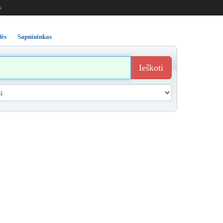
s
ės
Sapnininkas
Ieškoti