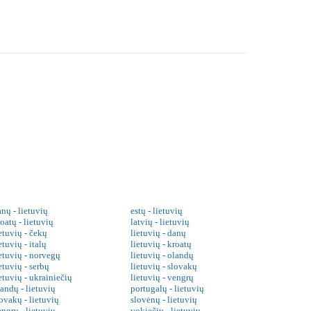
nų - lietuvių
estų - lietuvių
oatų - lietuvių
latvių - lietuvių
etuvių - čekų
lietuvių - danų
etuvių - italų
lietuvių - kroatų
ietuvių - norvegų
lietuvių - olandų
etuvių - serbų
lietuvių - slovakų
etuvių - ukrainiečių
lietuvių - vengrų
landų - lietuvių
portugalų - lietuvių
ovakų - lietuvių
slovėnų - lietuvių
engrų - lietuvių
vokiečių - lietuvių