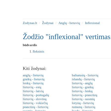
Zodynas.lt
Žodynai
Anglų - lietuvių
Inflexional
Žodžio "inflexional" vertimas
būdvardis
fleksinis
Kiti žodynai:
anglų - lietuvių
baltarusių - lietuvių
graikų - lietuvių
islandų - lietuvių
lenkų - lietuvių
lietuvių - anglų
lietuvių - estų
lietuvių - graikų
lietuvių - latvių
lietuvių - lenkų
lietuvių - portugalų
lietuvių - prancūzų
lietuvių - slovėnų
lietuvių - suomių
lietuvių - vokiečių
lotynų - lietuvių
prancūzų - lietuvių
rumunų - lietuvių
suomių - lietuvių
švedų - lietuvių