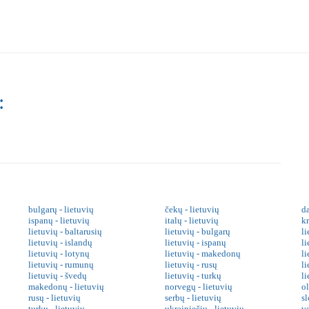
:
bulgarų - lietuvių
čekų - lietuvių
da
ispanų - lietuvių
italų - lietuvių
kr
lietuvių - baltarusių
lietuvių - bulgarų
li
lietuvių - islandų
lietuvių - ispanų
li
lietuvių - lotynų
lietuvių - makedonų
l
lietuvių - rumunų
lietuvių - rusų
li
lietuvių - švedų
lietuvių - turkų
li
makedonų - lietuvių
norvegų - lietuvių
o
rusų - lietuvių
serbų - lietuvių
sl
turkų - lietuvių
ukrainiečių - lietuvių
v