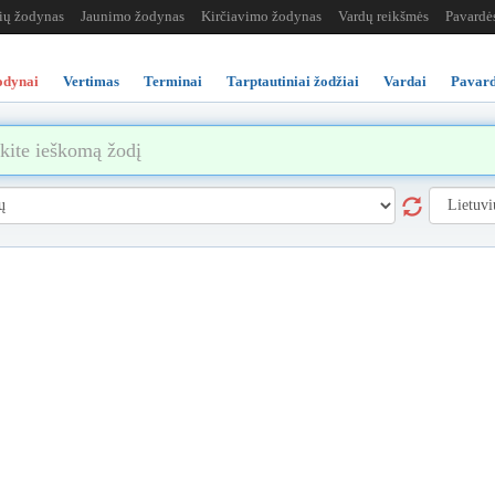
žių žodynas
Jaunimo žodynas
Kirčiavimo žodynas
Vardų reikšmės
Pavardė
odynai
Vertimas
Terminai
Tarptautiniai žodžiai
Vardai
Pavard