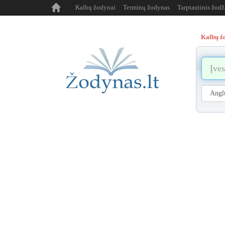
Kalbų žodynai
Terminų žodynas
Tarptautinis žod
Kalbų ž