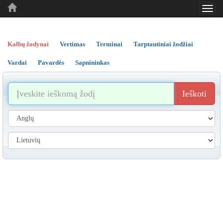
Toggl
..
..
..
navig
Kalbų žodynai
Vertimas
Terminai
Tarptautiniai žodžiai
Vardai
Pavardės
Sapnininkas
Ieškoti