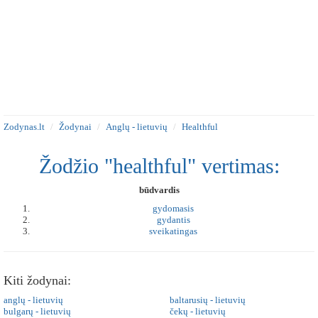
Zodynas.lt
Žodynai
Anglų - lietuvių
Healthful
Žodžio "healthful" vertimas:
būdvardis
gydomasis
gydantis
sveikatingas
Kiti žodynai:
anglų - lietuvių
baltarusių - lietuvių
bulgarų - lietuvių
čekų - lietuvių