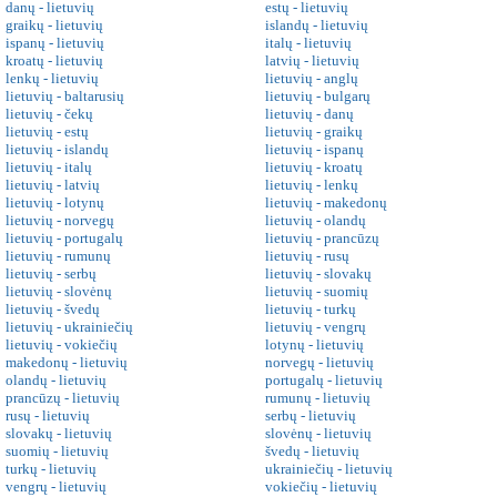
danų - lietuvių
estų - lietuvių
graikų - lietuvių
islandų - lietuvių
ispanų - lietuvių
italų - lietuvių
kroatų - lietuvių
latvių - lietuvių
lenkų - lietuvių
lietuvių - anglų
lietuvių - baltarusių
lietuvių - bulgarų
lietuvių - čekų
lietuvių - danų
lietuvių - estų
lietuvių - graikų
lietuvių - islandų
lietuvių - ispanų
lietuvių - italų
lietuvių - kroatų
lietuvių - latvių
lietuvių - lenkų
lietuvių - lotynų
lietuvių - makedonų
lietuvių - norvegų
lietuvių - olandų
lietuvių - portugalų
lietuvių - prancūzų
lietuvių - rumunų
lietuvių - rusų
lietuvių - serbų
lietuvių - slovakų
lietuvių - slovėnų
lietuvių - suomių
lietuvių - švedų
lietuvių - turkų
lietuvių - ukrainiečių
lietuvių - vengrų
lietuvių - vokiečių
lotynų - lietuvių
makedonų - lietuvių
norvegų - lietuvių
olandų - lietuvių
portugalų - lietuvių
prancūzų - lietuvių
rumunų - lietuvių
rusų - lietuvių
serbų - lietuvių
slovakų - lietuvių
slovėnų - lietuvių
suomių - lietuvių
švedų - lietuvių
turkų - lietuvių
ukrainiečių - lietuvių
vengrų - lietuvių
vokiečių - lietuvių