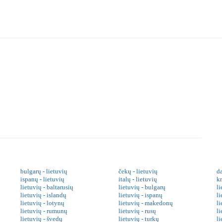
bulgarų - lietuvių
čekų - lietuvių
da
ispanų - lietuvių
italų - lietuvių
kr
lietuvių - baltarusių
lietuvių - bulgarų
li
lietuvių - islandų
lietuvių - ispanų
li
lietuvių - lotynų
lietuvių - makedonų
l
lietuvių - rumunų
lietuvių - rusų
li
lietuvių - švedų
lietuvių - turkų
li