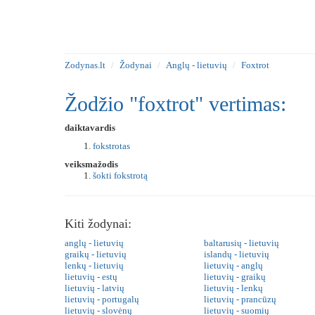
Zodynas.lt
Žodynai
Anglų - lietuvių
Foxtrot
Žodžio "foxtrot" vertimas:
daiktavardis
fokstrotas
veiksmažodis
šokti fokstrotą
Kiti žodynai:
anglų - lietuvių
baltarusių - lietuvių
graikų - lietuvių
islandų - lietuvių
lenkų - lietuvių
lietuvių - anglų
lietuvių - estų
lietuvių - graikų
lietuvių - latvių
lietuvių - lenkų
lietuvių - portugalų
lietuvių - prancūzų
lietuvių - slovėnų
lietuvių - suomių