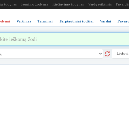
žių žodynas
Jaunimo žodynas
Kirčiavimo žodynas
Vardų reikšmės
Pavardė
odynai
Vertimas
Terminai
Tarptautiniai žodžiai
Vardai
Pavard