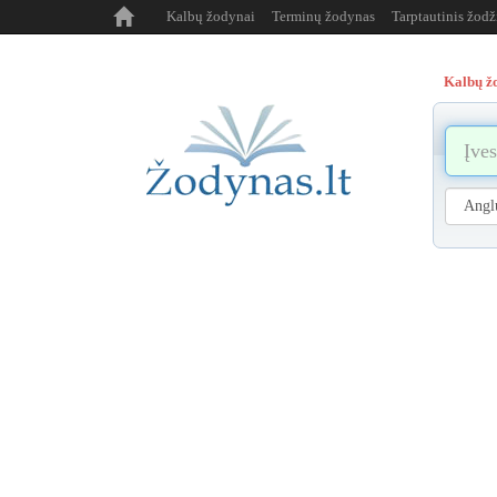
Kalbų žodynai
Terminų žodynas
Tarptautinis žod
Kalbų ž