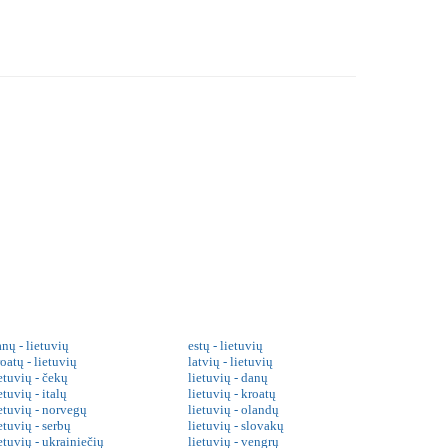
nų - lietuvių
estų - lietuvių
oatų - lietuvių
latvių - lietuvių
etuvių - čekų
lietuvių - danų
etuvių - italų
lietuvių - kroatų
ietuvių - norvegų
lietuvių - olandų
etuvių - serbų
lietuvių - slovakų
etuvių - ukrainiečių
lietuvių - vengrų