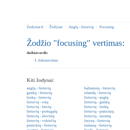
Zodynas.lt
Žodynai
Anglų - lietuvių
Focusing
Žodžio "focusing" vertimas:
daiktavardis
fokusavimas
Kiti žodynai:
anglų - lietuvių
baltarusių - lietuvių
graikų - lietuvių
islandų - lietuvių
lenkų - lietuvių
lietuvių - anglų
lietuvių - estų
lietuvių - graikų
lietuvių - latvių
lietuvių - lenkų
lietuvių - portugalų
lietuvių - prancūzų
lietuvių - slovėnų
lietuvių - suomių
lietuvių - vokiečių
lotynų - lietuvių
prancūzų - lietuvių
rumunų - lietuvių
suomių - lietuvių
švedų - lietuvių