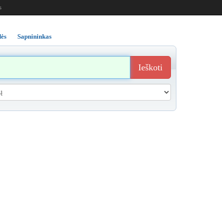
s
ės
Sapnininkas
Ieškoti