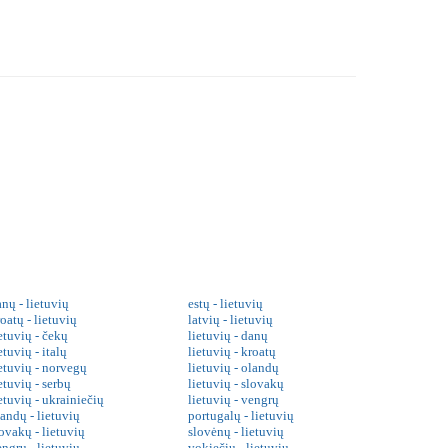
nų - lietuvių
estų - lietuvių
oatų - lietuvių
latvių - lietuvių
etuvių - čekų
lietuvių - danų
etuvių - italų
lietuvių - kroatų
ietuvių - norvegų
lietuvių - olandų
etuvių - serbų
lietuvių - slovakų
etuvių - ukrainiečių
lietuvių - vengrų
landų - lietuvių
portugalų - lietuvių
ovakų - lietuvių
slovėnų - lietuvių
engrų - lietuvių
vokiečių - lietuvių