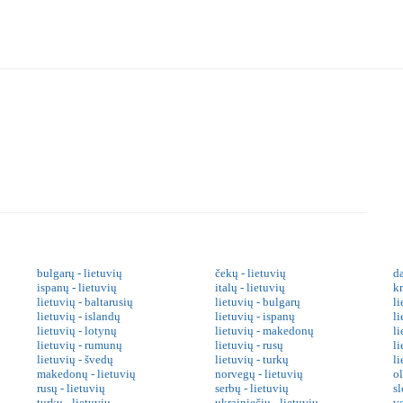
bulgarų - lietuvių
čekų - lietuvių
da
ispanų - lietuvių
italų - lietuvių
kr
lietuvių - baltarusių
lietuvių - bulgarų
li
lietuvių - islandų
lietuvių - ispanų
li
lietuvių - lotynų
lietuvių - makedonų
l
lietuvių - rumunų
lietuvių - rusų
li
lietuvių - švedų
lietuvių - turkų
li
makedonų - lietuvių
norvegų - lietuvių
o
rusų - lietuvių
serbų - lietuvių
sl
turkų - lietuvių
ukrainiečių - lietuvių
v