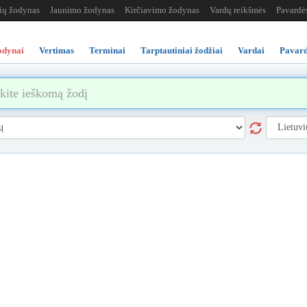
žių žodynas
Jaunimo žodynas
Kirčiavimo žodynas
Vardų reikšmės
Pavardė
odynai
Vertimas
Terminai
Tarptautiniai žodžiai
Vardai
Pavard