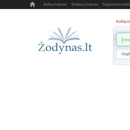
Kalbų žodynai
Terminų žodynas
Tarptautinis žod
Kalbų ž