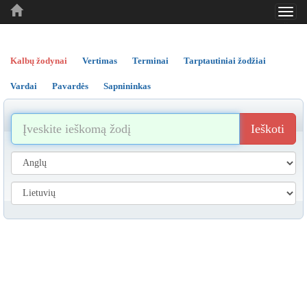
Toggl
..
..
..
navig
Kalbų žodynai
Vertimas
Terminai
Tarptautiniai žodžiai
Vardai
Pavardės
Sapnininkas
Ieškoti