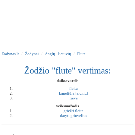
Zodynas.lt
Žodynai
Anglų - lietuvių
Flute
Žodžio "flute" vertimas:
daiktavardis
fleita
kaneliūra [archit.]
rievė
veiksmažodis
griežti fleita
daryti griovelius