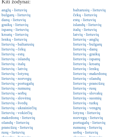
Kiti žodynai:
anglų - lietuvių
baltarusių - lietuvių
bulgarų - lietuvių
čekų - lietuvių
danų - lietuvių
estų - lietuvių
graikų - lietuvių
islandų - lietuvių
ispanų - lietuvių
italų - lietuvių
kroatų - lietuvių
latvių - lietuvių
lenkų - lietuvių
lietuvių - anglų
lietuvių - baltarusių
lietuvių - bulgarų
lietuvių - čekų
lietuvių - danų
lietuvių - estų
lietuvių - graikų
lietuvių - islandų
lietuvių - ispanų
lietuvių - italų
lietuvių - kroatų
lietuvių - latvių
lietuvių - lenkų
lietuvių - lotynų
lietuvių - makedonų
lietuvių - norvegų
lietuvių - olandų
lietuvių - portugalų
lietuvių - prancūzų
lietuvių - rumunų
lietuvių - rusų
lietuvių - serbų
lietuvių - slovakų
lietuvių - slovėnų
lietuvių - suomių
lietuvių - švedų
lietuvių - turkų
lietuvių - ukrainiečių
lietuvių - vengrų
lietuvių - vokiečių
lotynų - lietuvių
makedonų - lietuvių
norvegų - lietuvių
olandų - lietuvių
portugalų - lietuvių
prancūzų - lietuvių
rumunų - lietuvių
rusų - lietuvių
serbų - lietuvių