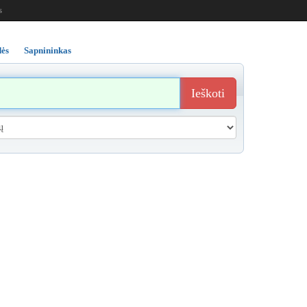
s
ės
Sapnininkas
Ieškoti