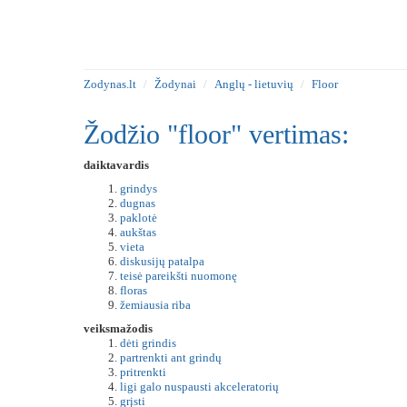
Zodynas.lt
Žodynai
Anglų - lietuvių
Floor
Žodžio "floor" vertimas:
daiktavardis
grindys
dugnas
paklotė
aukštas
vieta
diskusijų patalpa
teisė pareikšti nuomonę
floras
žemiausia riba
veiksmažodis
dėti grindis
partrenkti ant grindų
pritrenkti
ligi galo nuspausti akceleratorių
grįsti