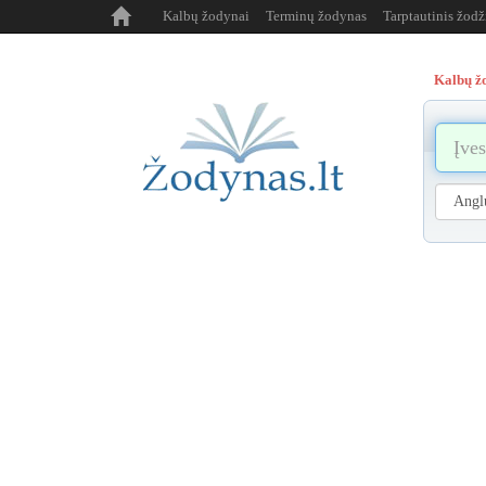
Kalbų žodynai
Terminų žodynas
Tarptautinis žod
Kalbų ž