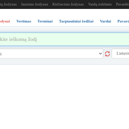
žių žodynas
Jaunimo žodynas
Kirčiavimo žodynas
Vardų reikšmės
Pavardė
odynai
Vertimas
Terminai
Tarptautiniai žodžiai
Vardai
Pavard