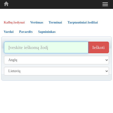
Toggl
..
..
..
navig
Kalbų žodynai
Vertimas
Terminai
Tarptautiniai žodžiai
Vardai
Pavardės
Sapnininkas
Ieškoti