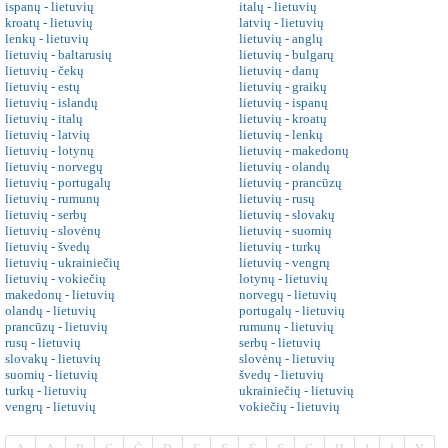
ispanų - lietuvių
italų - lietuvių
kroatų - lietuvių
latvių - lietuvių
lenkų - lietuvių
lietuvių - anglų
lietuvių - baltarusių
lietuvių - bulgarų
lietuvių - čekų
lietuvių - danų
lietuvių - estų
lietuvių - graikų
lietuvių - islandų
lietuvių - ispanų
lietuvių - italų
lietuvių - kroatų
lietuvių - latvių
lietuvių - lenkų
lietuvių - lotynų
lietuvių - makedonų
lietuvių - norvegų
lietuvių - olandų
lietuvių - portugalų
lietuvių - prancūzų
lietuvių - rumunų
lietuvių - rusų
lietuvių - serbų
lietuvių - slovakų
lietuvių - slovėnų
lietuvių - suomių
lietuvių - švedų
lietuvių - turkų
lietuvių - ukrainiečių
lietuvių - vengrų
lietuvių - vokiečių
lotynų - lietuvių
makedonų - lietuvių
norvegų - lietuvių
olandų - lietuvių
portugalų - lietuvių
prancūzų - lietuvių
rumunų - lietuvių
rusų - lietuvių
serbų - lietuvių
slovakų - lietuvių
slovėnų - lietuvių
suomių - lietuvių
švedų - lietuvių
turkų - lietuvių
ukrainiečių - lietuvių
vengrų - lietuvių
vokiečių - lietuvių