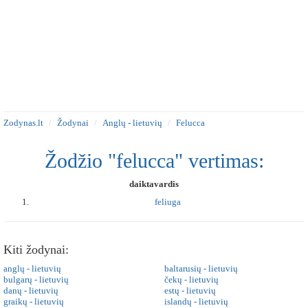
Zodynas.lt
Žodynai
Anglų - lietuvių
Felucca
Žodžio "felucca" vertimas:
daiktavardis
feliuga
Kiti žodynai:
anglų - lietuvių
baltarusių - lietuvių
bulgarų - lietuvių
čekų - lietuvių
danų - lietuvių
estų - lietuvių
graikų - lietuvių
islandų - lietuvių