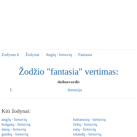
Zodynas.lt
Žodynai
Anglų - lietuvių
Fantasia
Žodžio "fantasia" vertimas:
daiktavardis
fantazija
Kiti žodynai:
anglų - lietuvių
baltarusių - lietuvių
bulgarų - lietuvių
čekų - lietuvių
danų - lietuvių
estų - lietuvių
graikų - lietuvių
islandų - lietuvių