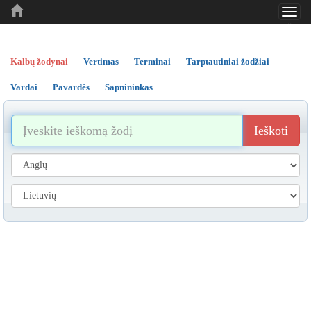
Toggl
..
..
..
navig
Kalbų žodynai
Vertimas
Terminai
Tarptautiniai žodžiai
Vardai
Pavardės
Sapnininkas
Ieškoti