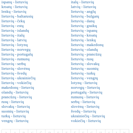
ispanų - lietuvių
italų - lietuvių
kroatų - lietuvių
latvių - lietuvių
lenkų - lietuvių
lietuvių - anglų
lietuvių - baltarusių
lietuvių - bulgarų
lietuvių - čekų
lietuvių - danų
lietuvių - estų
lietuvių - graikų
lietuvių - islandų
lietuvių - ispanų
lietuvių - italų
lietuvių - kroatų
lietuvių - latvių
lietuvių - lenkų
lietuvių - lotynų
lietuvių - makedonų
lietuvių - norvegų
lietuvių - olandų
lietuvių - portugalų
lietuvių - prancūzų
lietuvių - rumunų
lietuvių - rusų
lietuvių - serbų
lietuvių - slovakų
lietuvių - slovėnų
lietuvių - suomių
lietuvių - švedų
lietuvių - turkų
lietuvių - ukrainiečių
lietuvių - vengrų
lietuvių - vokiečių
lotynų - lietuvių
makedonų - lietuvių
norvegų - lietuvių
olandų - lietuvių
portugalų - lietuvių
prancūzų - lietuvių
rumunų - lietuvių
rusų - lietuvių
serbų - lietuvių
slovakų - lietuvių
slovėnų - lietuvių
suomių - lietuvių
švedų - lietuvių
turkų - lietuvių
ukrainiečių - lietuvių
vengrų - lietuvių
vokiečių - lietuvių