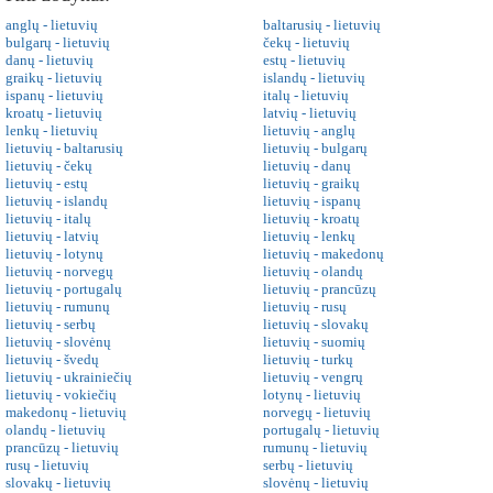
anglų - lietuvių
baltarusių - lietuvių
bulgarų - lietuvių
čekų - lietuvių
danų - lietuvių
estų - lietuvių
graikų - lietuvių
islandų - lietuvių
ispanų - lietuvių
italų - lietuvių
kroatų - lietuvių
latvių - lietuvių
lenkų - lietuvių
lietuvių - anglų
lietuvių - baltarusių
lietuvių - bulgarų
lietuvių - čekų
lietuvių - danų
lietuvių - estų
lietuvių - graikų
lietuvių - islandų
lietuvių - ispanų
lietuvių - italų
lietuvių - kroatų
lietuvių - latvių
lietuvių - lenkų
lietuvių - lotynų
lietuvių - makedonų
lietuvių - norvegų
lietuvių - olandų
lietuvių - portugalų
lietuvių - prancūzų
lietuvių - rumunų
lietuvių - rusų
lietuvių - serbų
lietuvių - slovakų
lietuvių - slovėnų
lietuvių - suomių
lietuvių - švedų
lietuvių - turkų
lietuvių - ukrainiečių
lietuvių - vengrų
lietuvių - vokiečių
lotynų - lietuvių
makedonų - lietuvių
norvegų - lietuvių
olandų - lietuvių
portugalų - lietuvių
prancūzų - lietuvių
rumunų - lietuvių
rusų - lietuvių
serbų - lietuvių
slovakų - lietuvių
slovėnų - lietuvių