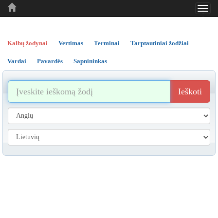
Toggl
..
..
..
navig
Kalbų žodynai
Vertimas
Terminai
Tarptautiniai žodžiai
Vardai
Pavardės
Sapnininkas
Ieškoti