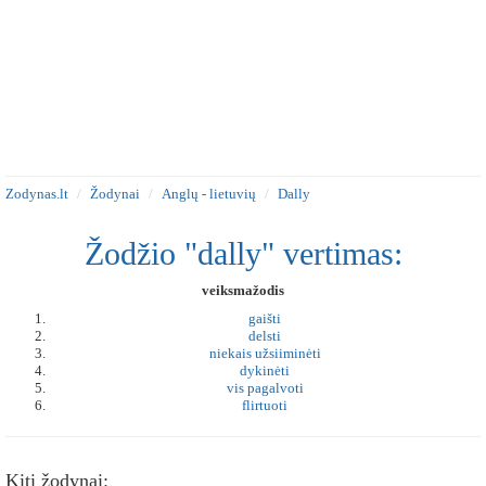
Zodynas.lt
Žodynai
Anglų - lietuvių
Dally
Žodžio "dally" vertimas:
veiksmažodis
gaišti
delsti
niekais užsiiminėti
dykinėti
vis pagalvoti
flirtuoti
Kiti žodynai: