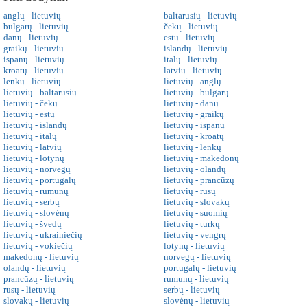
anglų - lietuvių
baltarusių - lietuvių
bulgarų - lietuvių
čekų - lietuvių
danų - lietuvių
estų - lietuvių
graikų - lietuvių
islandų - lietuvių
ispanų - lietuvių
italų - lietuvių
kroatų - lietuvių
latvių - lietuvių
lenkų - lietuvių
lietuvių - anglų
lietuvių - baltarusių
lietuvių - bulgarų
lietuvių - čekų
lietuvių - danų
lietuvių - estų
lietuvių - graikų
lietuvių - islandų
lietuvių - ispanų
lietuvių - italų
lietuvių - kroatų
lietuvių - latvių
lietuvių - lenkų
lietuvių - lotynų
lietuvių - makedonų
lietuvių - norvegų
lietuvių - olandų
lietuvių - portugalų
lietuvių - prancūzų
lietuvių - rumunų
lietuvių - rusų
lietuvių - serbų
lietuvių - slovakų
lietuvių - slovėnų
lietuvių - suomių
lietuvių - švedų
lietuvių - turkų
lietuvių - ukrainiečių
lietuvių - vengrų
lietuvių - vokiečių
lotynų - lietuvių
makedonų - lietuvių
norvegų - lietuvių
olandų - lietuvių
portugalų - lietuvių
prancūzų - lietuvių
rumunų - lietuvių
rusų - lietuvių
serbų - lietuvių
slovakų - lietuvių
slovėnų - lietuvių