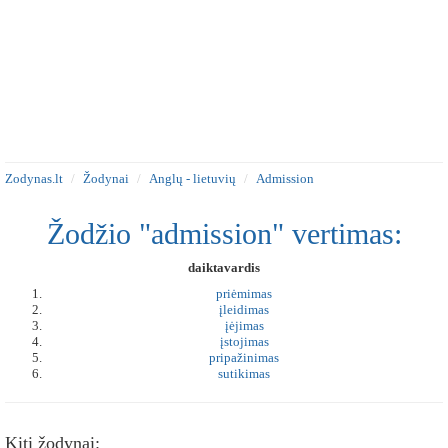
Zodynas.lt
Žodynai
Anglų - lietuvių
Admission
Žodžio "admission" vertimas:
daiktavardis
priėmimas
įleidimas
įėjimas
įstojimas
pripažinimas
sutikimas
Kiti žodynai: