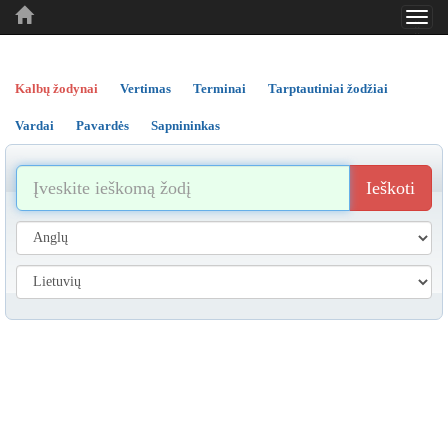
Toggl
..
..
..
navig
Kalbų žodynai
Vertimas
Terminai
Tarptautiniai žodžiai
Vardai
Pavardės
Sapnininkas
Ieškoti