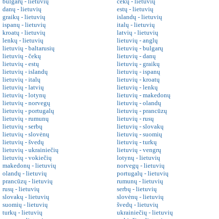
bulgarų - lietuvių
čekų - lietuvių
danų - lietuvių
estų - lietuvių
graikų - lietuvių
islandų - lietuvių
ispanų - lietuvių
italų - lietuvių
kroatų - lietuvių
latvių - lietuvių
lenkų - lietuvių
lietuvių - anglų
lietuvių - baltarusių
lietuvių - bulgarų
lietuvių - čekų
lietuvių - danų
lietuvių - estų
lietuvių - graikų
lietuvių - islandų
lietuvių - ispanų
lietuvių - italų
lietuvių - kroatų
lietuvių - latvių
lietuvių - lenkų
lietuvių - lotynų
lietuvių - makedonų
lietuvių - norvegų
lietuvių - olandų
lietuvių - portugalų
lietuvių - prancūzų
lietuvių - rumunų
lietuvių - rusų
lietuvių - serbų
lietuvių - slovakų
lietuvių - slovėnų
lietuvių - suomių
lietuvių - švedų
lietuvių - turkų
lietuvių - ukrainiečių
lietuvių - vengrų
lietuvių - vokiečių
lotynų - lietuvių
makedonų - lietuvių
norvegų - lietuvių
olandų - lietuvių
portugalų - lietuvių
prancūzų - lietuvių
rumunų - lietuvių
rusų - lietuvių
serbų - lietuvių
slovakų - lietuvių
slovėnų - lietuvių
suomių - lietuvių
švedų - lietuvių
turkų - lietuvių
ukrainiečių - lietuvių