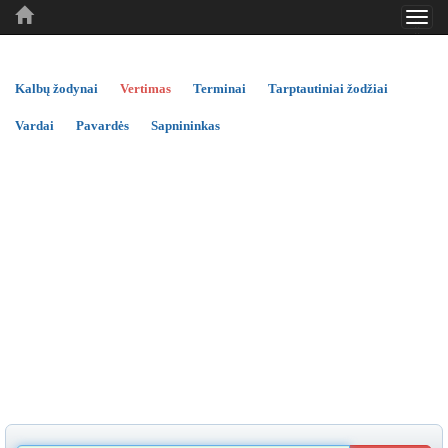
Toggl
..
..
..
navig
Kalbų žodynai
Vertimas
Terminai
Tarptautiniai žodžiai
Vardai
Pavardės
Sapnininkas