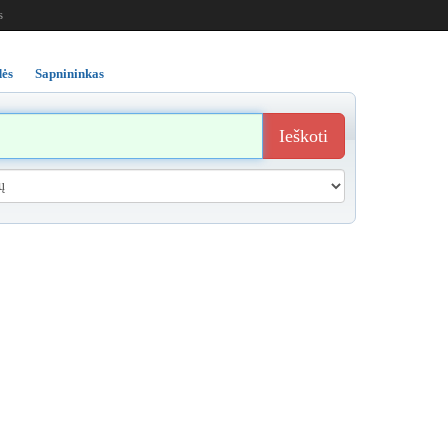
s
ės
Sapnininkas
Ieškoti