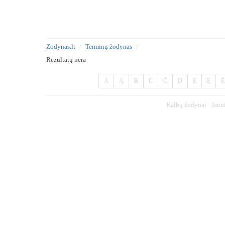
Zodynas.lt
Terminų žodynas
Rezultatų nėra
A
Ą
B
C
Č
D
E
Ę
Ė
Kalbų žodynai
Jaun