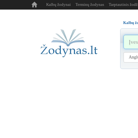
Kalbų žodynai
Terminų žodynas
Tarptautinis žod
Kalbų ž