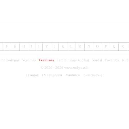
F
G
H
I
Į
Y
J
K
L
M
N
O
P
Q
R
imo žodynas
Vertimas
Terminai
Tarptautiniai žodžiai
Vardai
Pavardės
Kirč
© 2020 - 2026
www.zodynas.lt
Draugai:
TV Programa
Vārdnīca
Skaičiuoklė