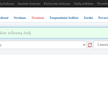
žių žodynas
Jaunimo žodynas
Kirčiavimo žodynas
Vardų reikšmės
Pavardė
odynai
Vertimas
Terminai
Tarptautiniai žodžiai
Vardai
Pavard