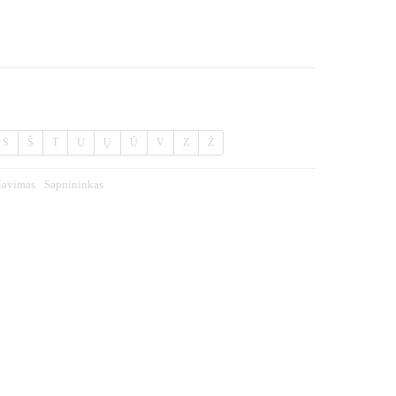
S
Š
T
U
Ų
Ū
V
Z
Ž
iavimas
Sapnininkas