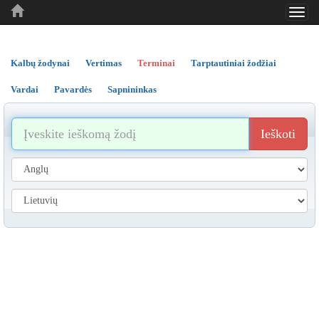
Toggl
..
..
..
navig
Kalbų žodynai
Vertimas
Terminai
Tarptautiniai žodžiai
Vardai
Pavardės
Sapnininkas
Ieškoti