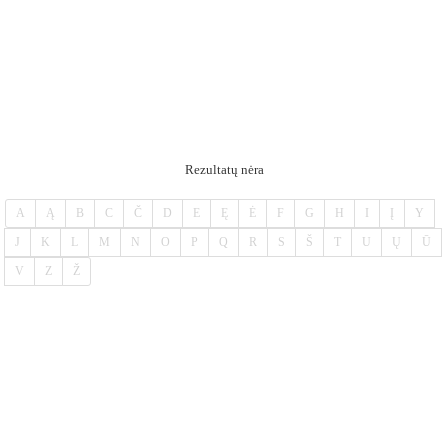
Rezultatų nėra
A
Ą
B
C
Č
D
E
Ę
Ė
F
G
H
I
Į
Y
J
K
L
M
N
O
P
Q
R
S
Š
T
U
Ų
Ū
V
Z
Ž