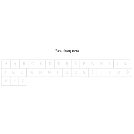
Rezultatų nėra
A
Ą
B
C
Č
D
E
Ę
Ė
F
G
H
I
Į
Y
J
K
L
M
N
O
P
Q
R
S
Š
T
U
Ų
Ū
V
Z
Ž