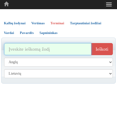
Toggl
..
..
..
navig
Kalbų žodynai
Vertimas
Terminai
Tarptautiniai žodžiai
Vardai
Pavardės
Sapnininkas
Ieškoti