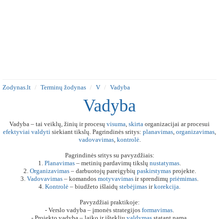
Zodynas.lt
Terminų žodynas
V
Vadyba
Vadyba
Vadyba – tai veiklų, žinių ir procesų
visuma
,
skirta
organizacijai ar procesui
efektyviai
valdyti
siekiant tikslų. Pagrindinės sritys:
planavimas
,
organizavimas
,
vadovavimas
,
kontrolė
.
Pagrindinės sritys su pavyzdžiais:
1.
Planavimas
– metinių pardavimų tikslų
nustatymas
.
2.
Organizavimas
– darbuotojų pareigybių
paskirstymas
projekte.
3.
Vadovavimas
– komandos
motyvavimas
ir sprendimų
priėmimas
.
4.
Kontrolė
– biudžeto išlaidų
stebėjimas
ir
korekcija
.
Pavyzdžiai praktikoje:
- Verslo vadyba – įmonės strategijos
formavimas
.
- Projekto vadyba – laiko ir išteklių
valdymas
statant namą.