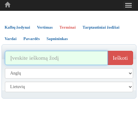
Toggl
..
..
..
navig
Kalbų žodynai
Vertimas
Terminai
Tarptautiniai žodžiai
Vardai
Pavardės
Sapnininkas
Ieškoti