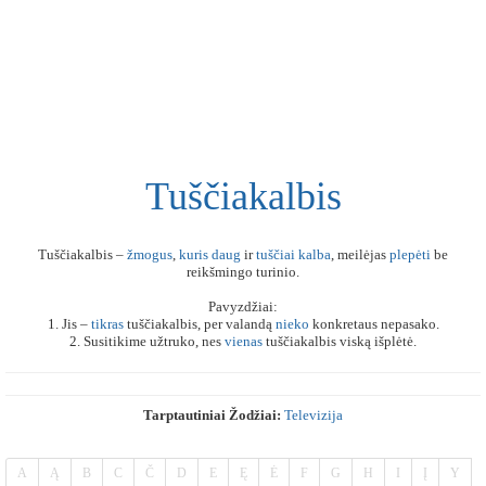
Tuščiakalbis
Tuščiakalbis –
žmogus
,
kuris
daug
ir
tuščiai
kalba
, meilėjas
plepėti
be
reikšmingo turinio.
Pavyzdžiai:
1. Jis –
tikras
tuščiakalbis, per valandą
nieko
konkretaus nepasako.
2. Susitikime užtruko, nes
vienas
tuščiakalbis viską išplėtė.
Tarptautiniai Žodžiai:
Televizija
A
Ą
B
C
Č
D
E
Ę
Ė
F
G
H
I
Į
Y