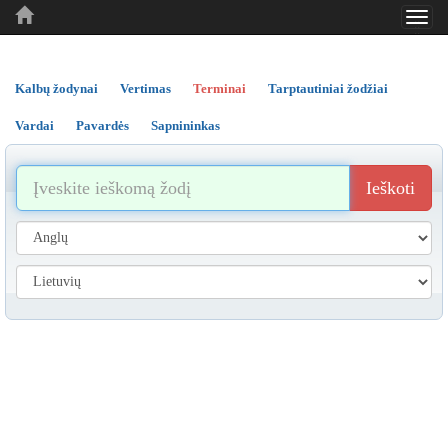
Toggl
..
..
..
navig
Kalbų žodynai
Vertimas
Terminai
Tarptautiniai žodžiai
Vardai
Pavardės
Sapnininkas
Ieškoti