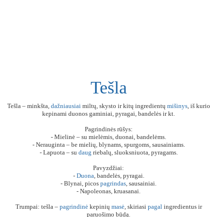
Tešla
Tešla – minkšta,
dažniausiai
miltų, skysto ir kitų ingredientų
mišinys
, iš kurio
kepinami duonos gaminiai, pyragai, bandelės ir kt.
Pagrindinės rūšys:
- Mielinė – su mielėmis, duonai, bandelėms.
- Nerauginta – be mielių, blynams, spurgoms, sausainiams.
- Lapuota – su
daug
riebalų, sluoksniuota, pyragams.
Pavyzdžiai:
-
Duona
, bandelės, pyragai.
- Blynai, picos
pagrindas
, sausainiai.
- Napoleonas, kruasanai.
Trumpai: tešla –
pagrindinė
kepinių
masė
, skiriasi
pagal
ingredientus ir
paruošimo būdą.