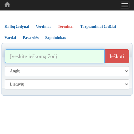
Toggl
..
..
..
navig
Kalbų žodynai
Vertimas
Terminai
Tarptautiniai žodžiai
Vardai
Pavardės
Sapnininkas
Ieškoti