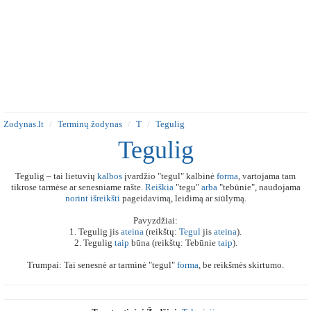
Zodynas.lt
Terminų žodynas
T
Tegulig
Tegulig
Tegulig – tai lietuvių
kalbos
įvardžio "tegul" kalbinė
forma
, vartojama tam
tikrose tarmėse ar senesniame rašte.
Reiškia
"tegu"
arba
"tebūnie", naudojama
norint
išreikšti
pageidavimą, leidimą ar siūlymą.
Pavyzdžiai:
1. Tegulig jis
ateina
(reikštų:
Tegul
jis
ateina
).
2. Tegulig
taip
būna (reikštų: Tebūnie
taip
).
Trumpai: Tai senesnė ar tarminė "tegul"
forma
, be reikšmės skirtumo.