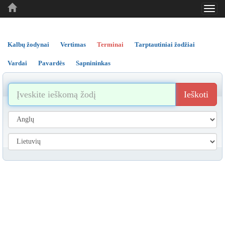
Toggl
..
..
..
navig
Kalbų žodynai
Vertimas
Terminai
Tarptautiniai žodžiai
Vardai
Pavardės
Sapnininkas
Ieškoti