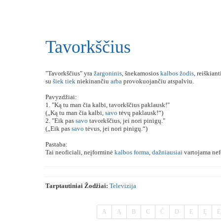
Tavorkščius
"Tavorkščius" yra
žargoninis
, šnekamosios
kalbos
žodis
, reiškiant
su
šiek
tiek
niekinančiu
arba
provokuojančiu atspalviu.
Pavyzdžiai:
1. "Ką tu man čia kalbi, tavorkščius paklausk!"
(„Ką tu man čia kalbi,
savo
tėvų paklausk!“)
2. "Eik pas
savo
tavorkščius, jei nori pinigų."
(„Eik pas
savo
tėvus, jei nori pinigų.“)
Pastaba:
Tai neoficiali, neįforminė
kalbos
forma
,
dažniausiai
vartojama nef
Tarptautiniai Žodžiai:
Televizija
A
Ą
B
C
Č
D
E
Ę
Ė