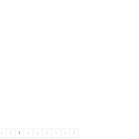
S
Š
T
U
Ų
Ū
V
Z
Ž