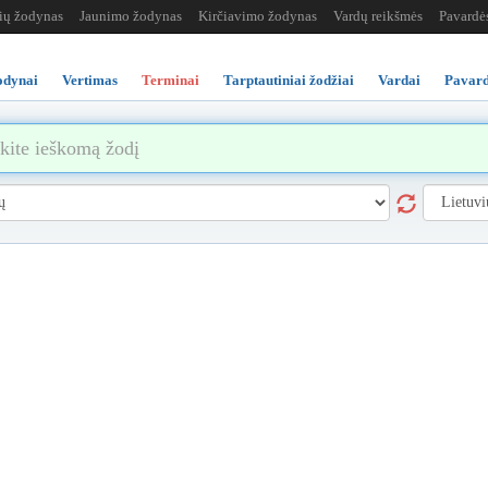
žių žodynas
Jaunimo žodynas
Kirčiavimo žodynas
Vardų reikšmės
Pavardė
odynai
Vertimas
Terminai
Tarptautiniai žodžiai
Vardai
Pavard