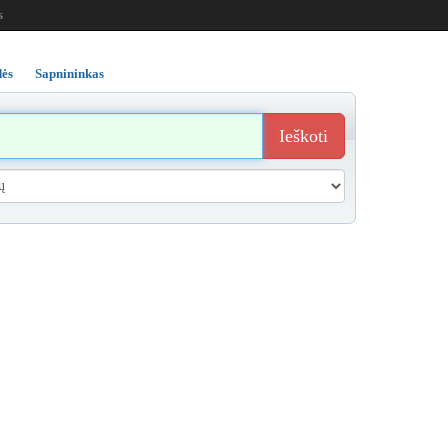
s
ės
Sapnininkas
Ieškoti