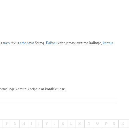
is
tavo
tėvus
arba
tavo
šeimą.
Dažnai
vartojamas jaunimo kalboje,
kartais
ormalioje komunikacijoje ar konfliktuose.
F
G
H
I
Į
Y
J
K
L
M
N
O
P
Q
R