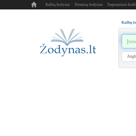
Kalbų žodynai
Terminų žodynas
Tarptautinis žod
Kalbų ž