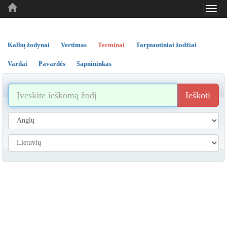
Toggl
..
..
..
navig
Kalbų žodynai
Vertimas
Terminai
Tarptautiniai žodžiai
Vardai
Pavardės
Sapnininkas
Ieškoti