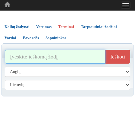
Toggl
..
..
..
navig
Kalbų žodynai
Vertimas
Terminai
Tarptautiniai žodžiai
Vardai
Pavardės
Sapnininkas
Ieškoti