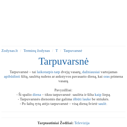
Zodynas.lt
Terminų žodynas
T
Tarpuvarsnė
Tarpuvarsnė
Tarpuvarsnė – tai
laikotarpis
tarp
dvejų vasarų,
dažniausiai
vartojamas
apibūdinti
šiltą, saulėtą rudens ar ankstyvos pavasario dieną, kai
oras
primena
vasarą.
Pavyzdžiai:
- Ši spalio
diena
– tikra tarpuvarsnė: saulėta ir šilta
kaip
liepą.
- Tarpuvarsnės dienomis dar galima
išbūti
lauke
be striukės.
- Po šaltų rytų atėjo tarpuvarsnė – visą dieną švietė
saulė
.
Tarptautiniai Žodžiai:
Televizija