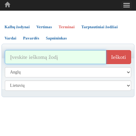
Toggl
..
..
..
navig
Kalbų žodynai
Vertimas
Terminai
Tarptautiniai žodžiai
Vardai
Pavardės
Sapnininkas
Ieškoti