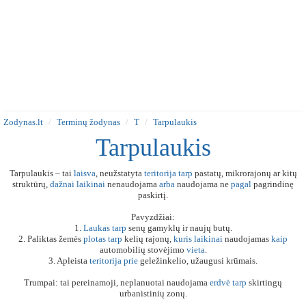
Zodynas.lt
Terminų žodynas
T
Tarpulaukis
Tarpulaukis
Tarpulaukis – tai
laisva
, neužstatyta
teritorija
tarp
pastatų, mikrorajonų ar kitų
struktūrų,
dažnai
laikinai
nenaudojama
arba
naudojama ne
pagal
pagrindinę
paskirtį.
Pavyzdžiai:
1.
Laukas
tarp
senų gamyklų ir naujų butų.
2. Paliktas žemės
plotas
tarp
kelių rajonų,
kuris
laikinai
naudojamas
kaip
automobilių stovėjimo
vieta
.
3. Apleista
teritorija
prie
geležinkelio, užaugusi krūmais.
Trumpai: tai pereinamoji, neplanuotai naudojama
erdvė
tarp
skirtingų
urbanistinių zonų.