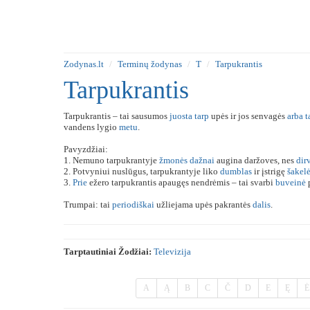
Zodynas.lt
Terminų žodynas
T
Tarpukrantis
Tarpukrantis
Tarpukrantis – tai sausumos
juosta
tarp
upės ir jos senvagės
arba
t
vandens lygio
metu
.
Pavyzdžiai:
1. Nemuno tarpukrantyje
žmonės
dažnai
augina daržoves, nes
dir
2. Potvyniui nuslūgus, tarpukrantyje liko
dumblas
ir įstrigę
šakel
3.
Prie
ežero tarpukrantis apaugęs nendrėmis – tai svarbi
buveinė
Trumpai: tai
periodiškai
užliejama upės pakrantės
dalis
.
Tarptautiniai Žodžiai:
Televizija
A
Ą
B
C
Č
D
E
Ę
Ė