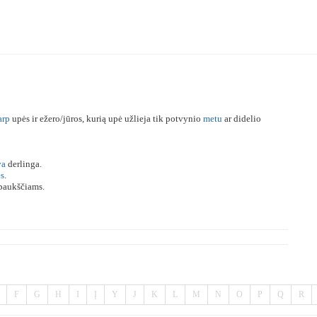
arp
upės ir ežero/jūros, kurią upė užlieja tik potvynio
metu
ar didelio
va
derlinga.
ės
.
paukščiams.
F
G
H
I
Į
Y
J
K
L
M
N
O
P
Q
R