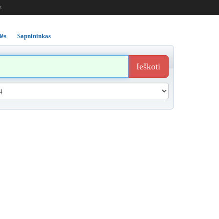
s
ės
Sapnininkas
Ieškoti