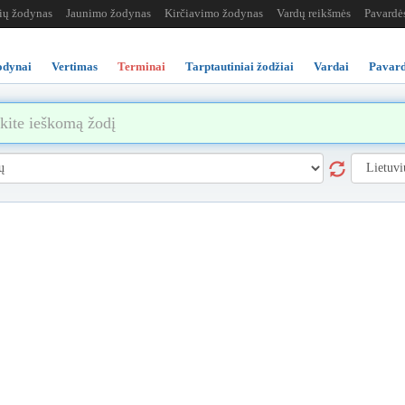
žių žodynas
Jaunimo žodynas
Kirčiavimo žodynas
Vardų reikšmės
Pavardė
odynai
Vertimas
Terminai
Tarptautiniai žodžiai
Vardai
Pavard