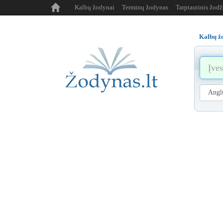
Kalbų žodynai
Terminų žodynas
Tarptautinis žod
Kalbų ž