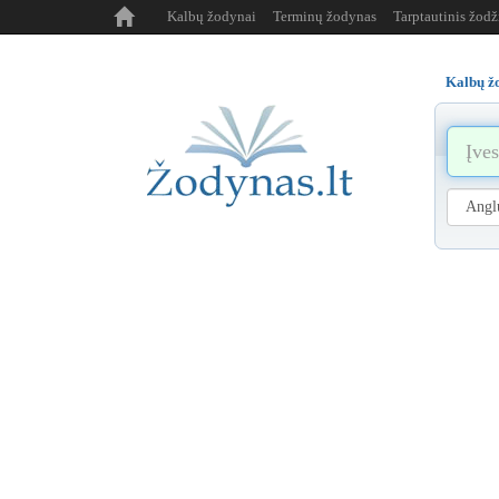
Kalbų žodynai
Terminų žodynas
Tarptautinis žod
Kalbų ž