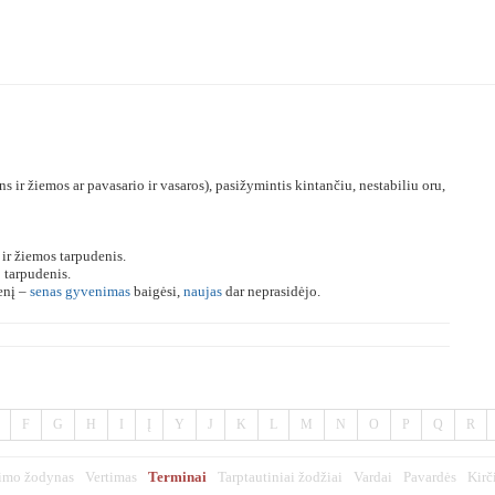
s ir žiemos ar pavasario ir vasaros), pasižymintis kintančiu, nestabiliu oru,
 ir žiemos tarpudenis.
 tarpudenis.
enį –
senas
gyvenimas
baigėsi,
naujas
dar neprasidėjo.
F
G
H
I
Į
Y
J
K
L
M
N
O
P
Q
R
imo žodynas
Vertimas
Terminai
Tarptautiniai žodžiai
Vardai
Pavardės
Kirč