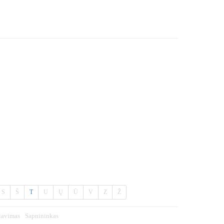
S
Š
T
U
Ų
Ū
V
Z
Ž
iavimas
Sapnininkas