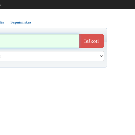
s
ės
Sapnininkas
Ieškoti