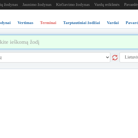
žių žodynas
Jaunimo žodynas
Kirčiavimo žodynas
Vardų reikšmės
Pavardė
odynai
Vertimas
Terminai
Tarptautiniai žodžiai
Vardai
Pavard