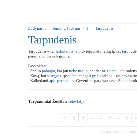
Zodynas.lt
Terminų žodynas
T
Tarpudenis
Tarpudenis
Tarpudenis – tai
laikotarpis
tarp
dviejų metų laikų (pvz.,
tarp
ruden
pereinamomis sąlygomis.
Pavyzdžiai:
- Spalio
pabaiga
, kai jau
nebe
ruduo
, bet dar ne
žiema
– tai rudens
- Kovą, kai
sniegas
tirpsta, bet dar
gali
grįžti
šalnos – tai pavasario
- Kalbėdami
apie
permainas
: Gyvenime patyriau savotišką tarpud
Tarptautiniai Žodžiai:
Televizija
A
Ą
B
C
Č
D
E
Ę
Ė
Kalbų žodynai
Jaun