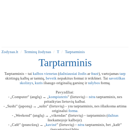
Zodynas.lt
Terminų žodynas
T
Tarptarminis
Tarptarminis
Tarptarminis – tai
kalbos
vienetas
(
dažniausiai
žodis
ar
frazė
), vartojamas
tarp
skirtingų kalbų ar tarmių,
beveik
nepakitus formai ir reikšmei. Tai
savotiškas
skolinys
,
kuris
išsaugo originalią garsinę ir
rašybos
formą.
Pavyzdžiai:
- „Computer“ (anglų) → „
kompiuteris
“ (lietuvių) –
nėra
tarptarminis, nes
pritaikytas lietuvių kalbai.
- „Sushi“ (japonų) → „sušis“ (lietuvių) – yra tarptarminis, nes išlaikoma artima
originalui
forma
.
- „Weekend“ (anglų) → „vikendas“ (lietuvių) – tarptarminis (
dažnas
šnekamojoje kalboje).
- „Café“ (prancūzų) → „
kavinė
“ (lietuvių) –
nėra
tarptarminis, bet „kafė“
(nevartotina) būtų.