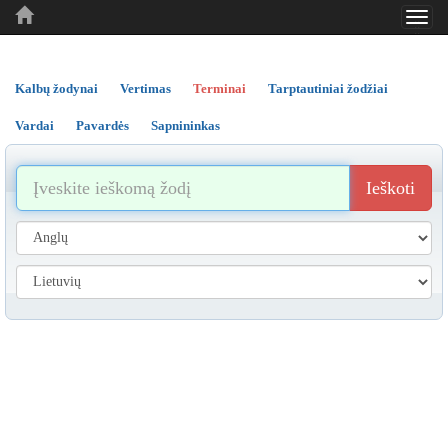
Toggl
..
..
..
navig
Kalbų žodynai
Vertimas
Terminai
Tarptautiniai žodžiai
Vardai
Pavardės
Sapnininkas
Ieškoti