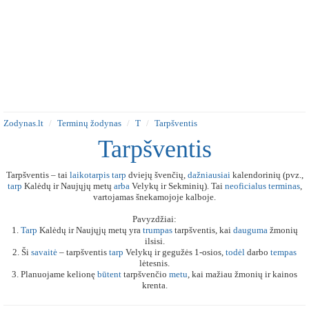
Zodynas.lt
Terminų žodynas
T
Tarpšventis
Tarpšventis
Tarpšventis – tai
laikotarpis
tarp
dviejų švenčių,
dažniausiai
kalendorinių (pvz.,
tarp
Kalėdų ir Naujųjų metų
arba
Velykų ir Sekminių). Tai
neoficialus
terminas
,
vartojamas šnekamojoje kalboje.
Pavyzdžiai:
1.
Tarp
Kalėdų ir Naujųjų metų yra
trumpas
tarpšventis, kai
dauguma
žmonių
ilsisi.
2. Ši
savaitė
– tarpšventis
tarp
Velykų ir gegužės 1-osios,
todėl
darbo
tempas
lėtesnis.
3. Planuojame kelionę
būtent
tarpšvenčio
metu
, kai mažiau žmonių ir kainos
krenta.