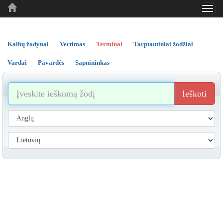
Toggl
..
..
..
navig
Kalbų žodynai
Vertimas
Terminai
Tarptautiniai žodžiai
Vardai
Pavardės
Sapnininkas
Ieškoti