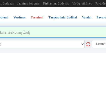
žių žodynas
Jaunimo žodynas
Kirčiavimo žodynas
Vardų reikšmės
Pavardė
odynai
Vertimas
Terminai
Tarptautiniai žodžiai
Vardai
Pavard