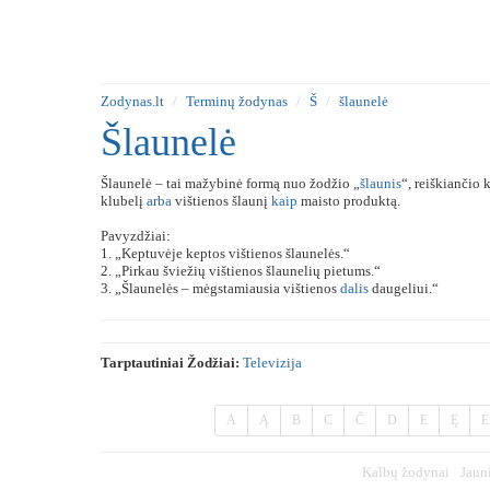
Zodynas.lt
Terminų žodynas
Š
šlaunelė
Šlaunelė
Šlaunelė – tai mažybinė formą nuo žodžio „
šlaunis
“, reiškiančio
klubelį
arba
vištienos šlaunį
kaip
maisto produktą.
Pavyzdžiai:
1. „Keptuvėje keptos vištienos šlaunelės.“
2. „Pirkau šviežių vištienos šlaunelių pietums.“
3. „Šlaunelės – mėgstamiausia vištienos
dalis
daugeliui.“
Tarptautiniai Žodžiai:
Televizija
A
Ą
B
C
Č
D
E
Ę
Ė
Kalbų žodynai
Jaun