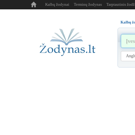
Kalbų žodynai
Terminų žodynas
Tarptautinis žod
Kalbų ž