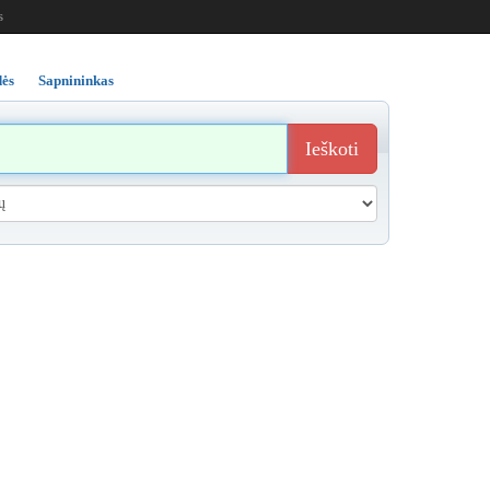
s
ės
Sapnininkas
Ieškoti