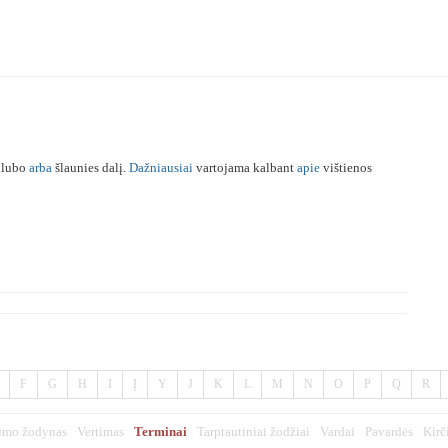
 klubo
arba
šlaunies dalį.
Dažniausiai
vartojama kalbant
apie
vištienos
F
G
H
I
Į
Y
J
K
L
M
N
O
P
Q
R
imo žodynas
Vertimas
Terminai
Tarptautiniai žodžiai
Vardai
Pavardės
Kirč