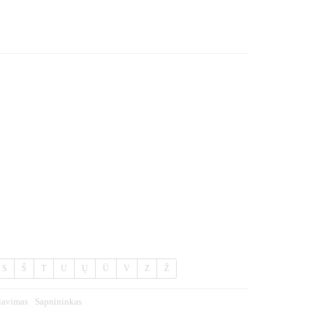
S
Š
T
U
Ų
Ū
V
Z
Ž
iavimas
Sapnininkas