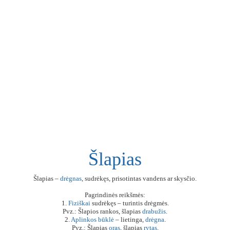
Šlapias
Šlapias –
drėgnas
, sudrėkęs, prisotintas vandens ar skysčio.
Pagrindinės reikšmės:
1.
Fiziškai
sudrėkęs – turintis drėgmės.
Pvz.: Šlapios rankos, šlapias
drabužis
.
2.
Aplinkos
būklė
– lietinga,
drėgna
.
Pvz.: Šlapias
oras
, šlapias
rytas
.