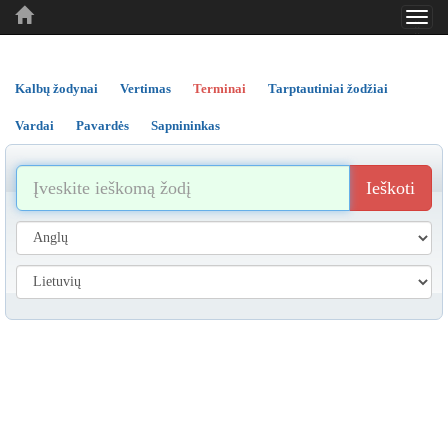
Toggl
..
..
..
navig
Kalbų žodynai
Vertimas
Terminai
Tarptautiniai žodžiai
Vardai
Pavardės
Sapnininkas
Ieškoti